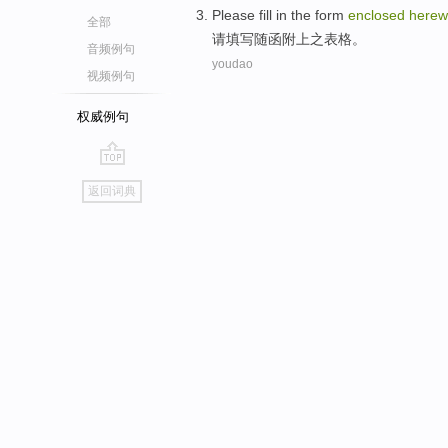
Please
fill in
the
form
enclosed
herew
全部
请
填写
随
函
附上之
表格
。
音频例句
youdao
视频例句
权威例句
go
返回词典
top