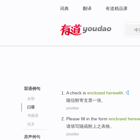
词典
翻译
有道精品课
中
有道 - 网易旗下搜索
双语例句
A check
is
enclosed
herewith
.
全部
随信
附寄
支票一张。
口语
youdao
书面语
Please
fill in
the
form
enclosed
herew
论文
请
填写
随
函
附上之
表格
。
youdao
原声例句