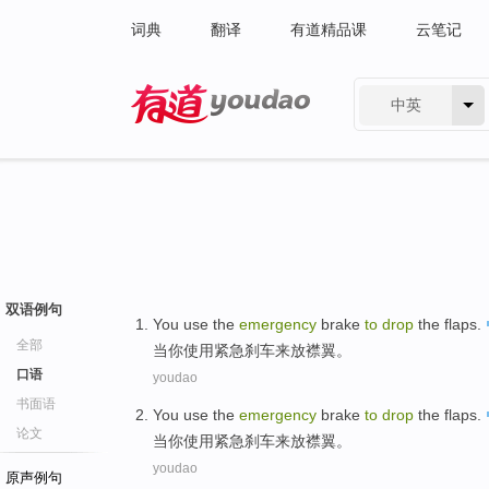
词典
翻译
有道精品课
云笔记
中英
有道 - 网易旗下搜索
双语例句
You
use
the
emergency
brake
to
drop
the flaps
.
全部
当你
使用
紧急
刹车
来
放
襟翼
。
口语
youdao
书面语
You
use
the
emergency
brake
to
drop
the flaps
.
论文
当你
使用
紧急
刹车
来
放
襟翼
。
youdao
原声例句