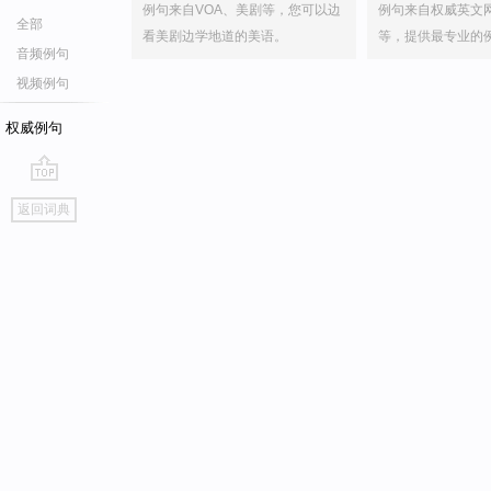
例句来自VOA、美剧等，您可以边
例句来自权威英文
全部
看美剧边学地道的美语。
等，提供最专业的
音频例句
视频例句
权威例句
go
返回词典
top