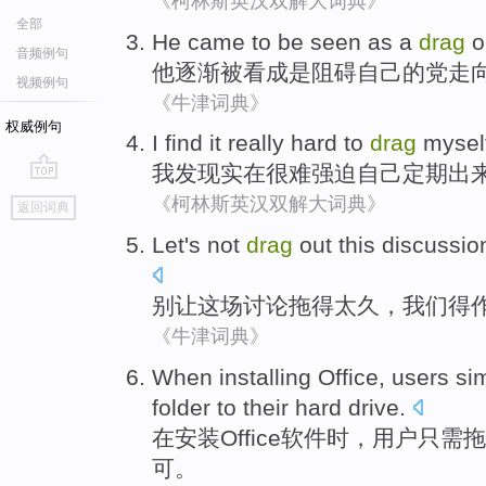
《柯林斯英汉双解大词典》
全部
He
came
to
be
seen as
a
drag
o
音频例句
他
逐渐
被
看成
是
阻碍
自己
的
党
走
视频例句
《牛津词典》
权威例句
I
find
it really
hard to
drag
mysel
我
发现
实在
很难
强迫
自己
定期
出
go
《柯林斯英汉双解大词典》
返回词典
top
Let
's not
drag
out
this
discussio
别
让
这场
讨论
拖
得
太久，
我们
得
《牛津词典》
When
installing
Office
,
users
si
folder to
their
hard drive
.
在
安装
Office
软件时，
用户
只需
拖
可。