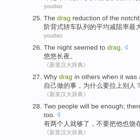
youdao
The
drag
reduction
of
the
notch
阶背式
轿车
队列
的
平均
减
阻率
最
youdao
The
night seemed to
drag
.
悠悠
长夜
。
《新英汉大辞典》
Why
drag
in
others when
it was 
自己
做
的事，
为什么要
拉
上
别人
《新英汉大辞典》
Two
people
will be
enough
; ther
too
.
有两
个人
就
够了
，
不要
把
他
也
饶
《新英汉大辞典》