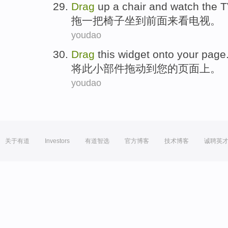
Drag
up
a
chair
and
watch
the
T
拖
一
把
椅子
坐到前面
来看
电视。
youdao
Drag
this
widget
onto
your
page
将
此
小部件
拖动
到
您
的
页面上
。
youdao
关于有道
Investors
有道智选
官方博客
技术博客
诚聘英