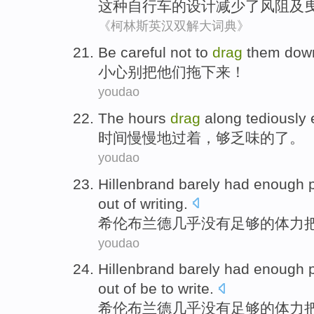
这种
自行车
的
设计
减少了
风
阻
及
《柯林斯英汉双解大词典》
Be careful
not
to
drag
them
dow
小心
别
把
他们拖下来！
youdao
The
hours
drag
along tediously
时间
慢慢地过着，够
乏味
的了。
youdao
Hillenbrand
barely
had
enough
out
of
writing
.
希伦
布兰德
几乎
没有
足够
的
体力
youdao
Hillenbrand
barely
had
enough
out
of
be to
write
.
希伦布兰德
几乎
没有
足够
的
体力