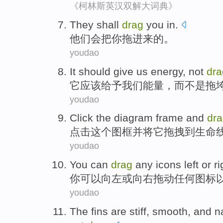
《柯林斯英汉双解大词典》
They
shall
drag
you
in.
他们
会
把
你
拖进来的。
youdao
It
should
give
us
energy
,
not
dra
它
应该
给予
我们
能量
，
而不是
拖
youdao
Click
the
diagram
frame
and
dr
点击
这个
图
框
并
将
它
拖
拽
到
生命
youdao
You
can
drag
any
icons
left
or
ri
你
可以
向左
或
向右
拖动
任何
图标
youdao
The fins
are stiff
,
smooth
,
and
n