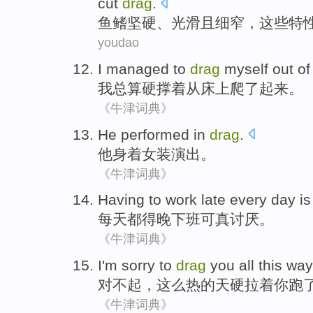
cut
drag
.
鱼鳍
坚硬
、
光滑
且
细窄
，
这些特
youdao
I
managed to
drag
myself
out
of
我
总算
硬撑
着
从
床上爬
了
起来。
《牛津词典》
He
performed
in
drag
.
他
身着
女装演出
。
《牛津词典》
Having to work
late
every day
i
每天
都
得晚
下班
可
真
讨厌。
《牛津词典》
I'm sorry
to
drag
you
all
this
way
对不起
，
这么热
的
天硬
拉
着
你
跑
《牛津词典》