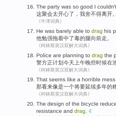
The
party
was so
good
I
couldn'
这
聚会
太
开心
了，
我
舍不得
离开
《牛津词典》
He
was barely able to
drag
his
p
他
勉强
拖
着中了
毒
的腿向前走。
《柯林斯英汉双解大词典》
Police
are
planning
to
drag
the 
警方
正
计划
今天上午
晚些时候
在
《柯林斯英汉双解大词典》
That
seems
like
a
horrible
mess
那
看来
像是
一个
将要
延续
多年
的
《柯林斯英汉双解大词典》
The
design
of
the
bicycle
reduc
resistance
and
drag
.