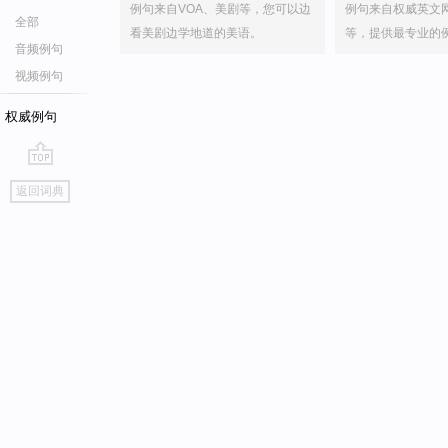
例句来自VOA、美剧等，您可以边
例句来自权威英文
全部
看美剧边学地道的美语。
等，提供最专业的
音频例句
视频例句
权威例句
go
返回词典
top