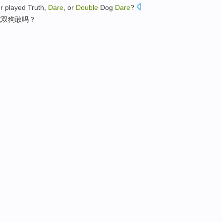
r
played
Truth
,
Dare
,
or
Double
Dog
Dare
?
或
双
狗
敢吗？