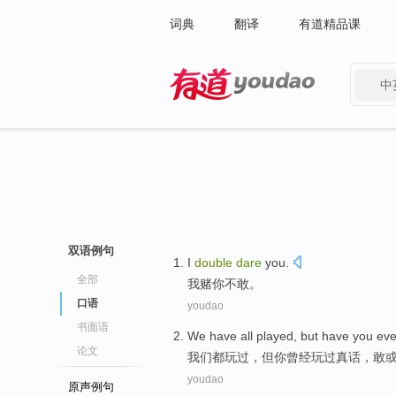
词典
翻译
有道精品课
中
有道 - 网易旗下搜索
双语例句
I
double
dare
you
.
全部
我
赌
你
不敢
。
口语
youdao
书面语
We
have all
played
,
but
have you
eve
论文
我们
都
玩过
，
但
你
曾经
玩过
真话
，
敢
youdao
原声例句