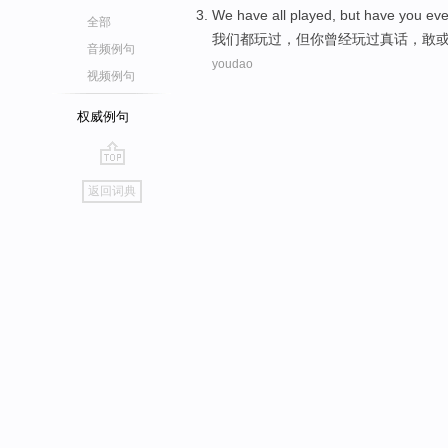
We
have all
played
,
but
have you
eve
全部
我们
都
玩过
，
但
你
曾经
玩过
真话
，
敢
音频例句
youdao
视频例句
权威例句
go
返回词典
top