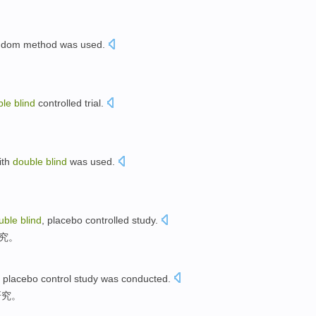
ndom
method was used.
ble
blind
controlled trial
.
ith
double
blind
was used.
uble
blind
,
placebo
controlled
study
.
究
。
d
placebo
control
study
was conducted.
研究。