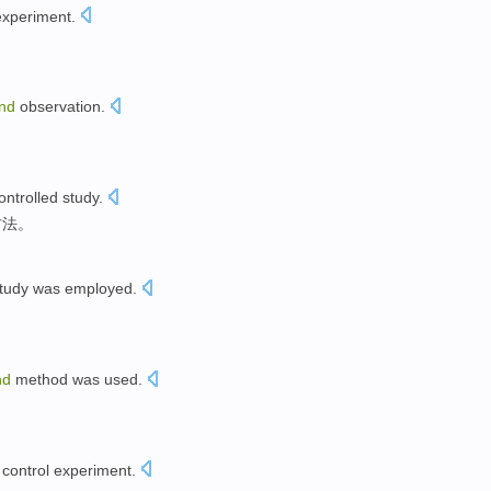
experiment
.
ind
observation
.
ntrolled study
.
方法。
tudy
was employed.
nd
method
was used.
control
experiment
.