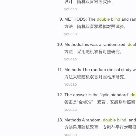
设计
：
随机
双
盲
对照
实验
。
youdao
METHODS
: The
double
blind
and
ra
方法
：
随机
双
盲
双模拟对照试验。
youdao
Methods
:
this was a randomized
,
dou
方法
：
采用
随机
双
盲
对照研究。
youdao
Methods
The
random
clinical
study
w
方法
采取
随机
双
盲
对照
临床
研究
。
youdao
The answer
is
the "
gold
standard
"
do
答案
是
“
金
标准
”，
双
盲
，
安慰剂
对照
研
youdao
Methods
A random
,
double
blind
, an
方法
采用
随机
双
盲
、
安慰剂平行
对照
youdao