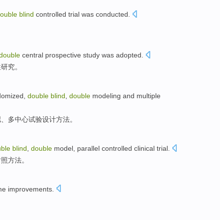
ouble
blind
controlled trial was conducted
.
double
central
prospective
study
was adopted.
性
研究
。
domized
,
double
blind
,
double
modeling and
multiple
拟
、
多
中心
试验
设计
方法。
ble
blind
,
double
model,
parallel
controlled clinical trial
.
对照方法。
me
improvements
.