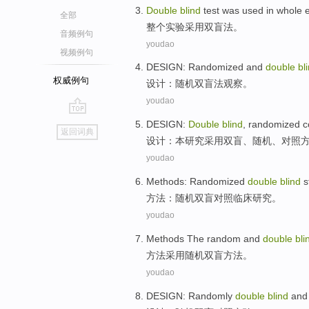
Double
blind
test
was
used in
whole
全部
整个
实验
采用
双
盲
法。
音频例句
youdao
视频例句
DESIGN
:
Randomized
and
double
bl
权威例句
设计
：
随机
双
盲
法观察
。
youdao
go
DESIGN
:
Double
blind
,
randomized co
返回词典
top
设计
：本研究采用
双
盲
、随机、
对照
youdao
Methods
:
Randomized
double
blind
s
方法
：
随机
双
盲
对照临床
研究
。
youdao
Methods
The
random
and
double
bli
方法
采用随机
双
盲
方法
。
youdao
DESIGN
:
Randomly
double
blind
and 