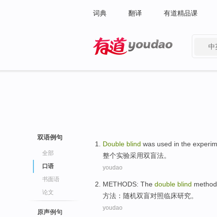
词典
翻译
有道精品课
中
有道 - 网易旗下搜索
双语例句
Double
blind
was
used in
the experi
全部
整个
实验
采用
双
盲
法。
口语
youdao
书面语
METHODS
:
The
double
blind
method 
论文
方法
：
随机
双盲对照临床研究。
youdao
原声例句