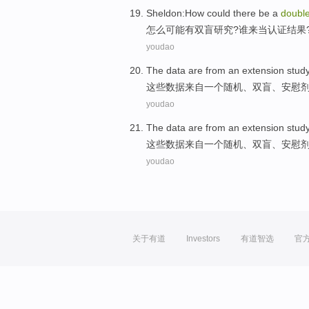
Sheldon:
How
could
there be
a
doubl
怎么
可能
有
双
盲
研究
?谁来当认证结果
youdao
The
data
are from
an
extension
stud
这些
数据
来自
一个
随机
、
双盲
、
安慰
youdao
The
data
are from
an
extension
stud
这些
数据
来自
一个
随机
、
双盲
、
安慰
youdao
关于有道
Investors
有道智选
官