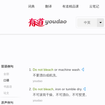
词典
翻译
有道精品课
云笔记
中英
有道 - 网易旗下搜索
双语例句
Do
not
bleach
or
machine wash
.
全部
不要
漂白
或
机洗
。
口语
youdao
书面语
Do
not
bleach
, iron or
tumble
dry
.
论文
不可
滚筒干燥。不可漂白。不可熨烫。
youdao
原声例句