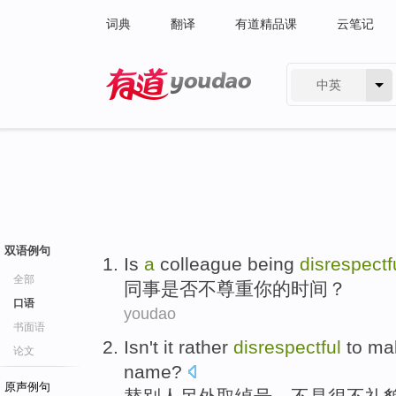
词典
翻译
有道精品课
云笔记
中英
有道 - 网易旗下搜索
双语例句
Is
a
colleague
being
disrespectf
全部
同事
是否不
尊重
你
的
时间？
口语
youdao
书面语
Isn't
it rather
disrespectful
to
ma
论文
name?
原声例句