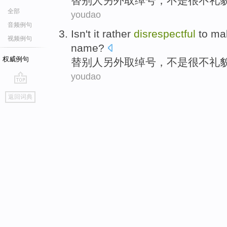
替
别人另外
取绰号
，
不是
很不礼
全部
youdao
音频例句
Isn't
it rather
disrespectful
to
ma
视频例句
name?
权威例句
替
别人另外
取绰号
，
不是
很不礼
youdao
go
返回词典
top