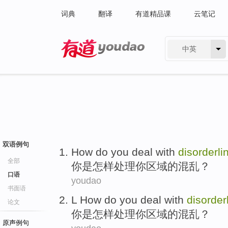
词典
翻译
有道精品课
云笔记
中英
有道 - 网易旗下搜索
双语例句
How
do
you
deal with
disorderli
全部
你
是
怎样
处理
你
区域的混乱？
口语
youdao
书面语
L
How
do
you
deal with
disorder
论文
你
是
怎样
处理
你
区域的混乱？
原声例句