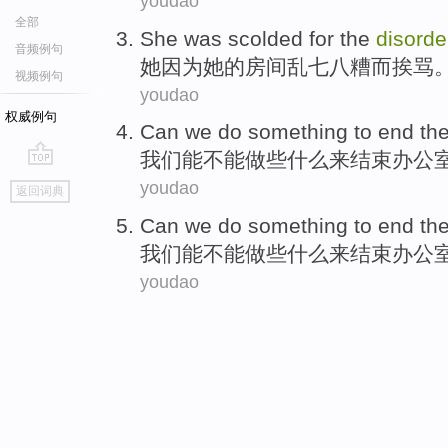
youdao
全部
She
was scolded
for
the
disorde
音频例句
她
因为
她
的
房间
乱七八糟而
挨骂
视频例句
youdao
权威例句
Can
we
do
something
to
end
th
我们
能
不能
做
些什么
来
结束
办公
go
youdao
返回词典
top
Can
we
do
something
to
end
th
我们
能
不能
做
些什么
来
结束
办公
youdao