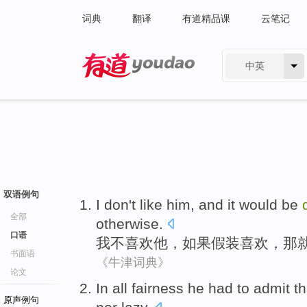
词典
翻译
有道精品课
云笔记
中英
有道 - 网易旗下搜索
双语例句
I
don't
like
him
, and
it
would
be
全部
otherwise
.
口语
我
不
喜欢
他
，
如果
假装喜欢，
那
书面语
《牛津词典》
论文
In all fairness
he
had to
admit th
原声例句