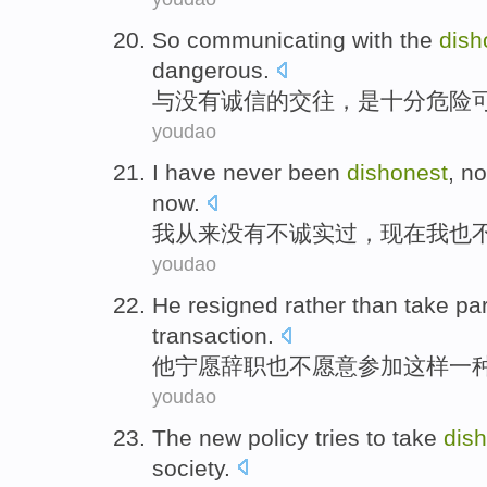
So
communicating
with
the
dish
dangerous
.
与
没有
诚信
的
交往
，
是
十分
危险
youdao
I
have never
been
dishonest
,
no
now
.
我
从来
没有不
诚实
过，现在我
也
youdao
He
resigned
rather
than
take par
transaction
.
他
宁愿
辞职
也不
愿意
参加
这样
一
youdao
The
new
policy
tries to
take
dis
society
.