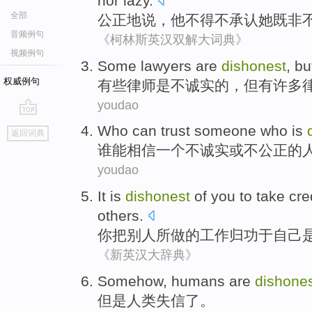
nor
lazy
.
全部
公正
地说，
他
不得不
承认
她
既
非
音频例句
《柯林斯英汉双解大词典》
视频例句
Some
lawyers
are
dishonest
,
bu
权威例句
有些
律师
是
不诚实
的，
但
有许多
youdao
go
Who
can
trust
someone
who
is
返回词典
top
谁
能
相信
一个
不
诚实或不公正的
youdao
It
is
dishonest
of
you
to
take
cre
others
.
你
把
别人
所
做
的
工作
归功于
自己
《新英汉大辞典》
Somehow,
humans
are
dishone
但是
人类
失信了
。