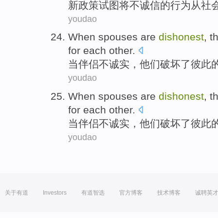
新
政策
试图
将
不诚信
的
行为
从
社
youdao
When
spouses
are
dishonest
,
t
for
each other
.
当
伴侣
不
诚实，
他们
破坏
了
彼此
youdao
When
spouses
are
dishonest
,
t
for
each other
.
当
伴侣
不
诚实，
他们
破坏
了
彼此
youdao
关于有道
Investors
有道智选
官方博客
技术博客
诚聘英