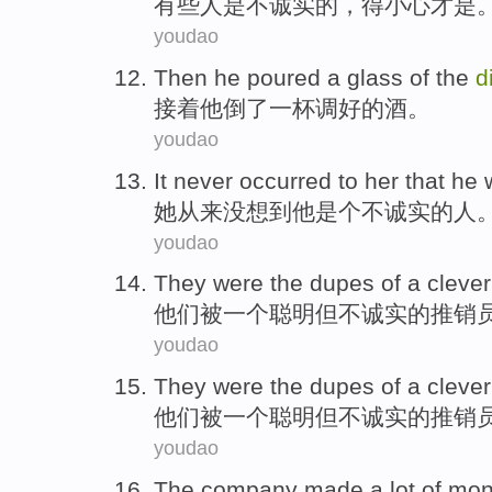
有些
人
是
不诚实
的，
得
小心
才是
youdao
Then
he
poured
a glass of
the
d
接着
他
倒了
一杯
调
好的酒。
youdao
It never
occurred
to
her
that
he
她
从来
没想到
他
是个
不诚实
的
人
youdao
They
were
the
dupes
of
a
clever
他们
被
一个
聪明
但
不诚实
的
推销
youdao
They
were
the
dupes
of
a
clever
他们
被
一个
聪明
但
不诚实
的
推销
youdao
The company
made
a
lot of
mon