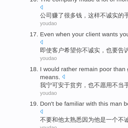
公司
赚
了
很多
钱
，
这样
不诚实
的
youdao
Even when
your client
wants
yo
即使
客户
希望
你
不
诚实
，也要
告
youdao
I
would rather
remain
poor
than
means
.
我
宁可
安于
贫穷
，
也
不愿用不当
youdao
Don't
be
familiar with
this
man
b
不要
和
他
太熟悉
因为
他
是
一个
不
youdao