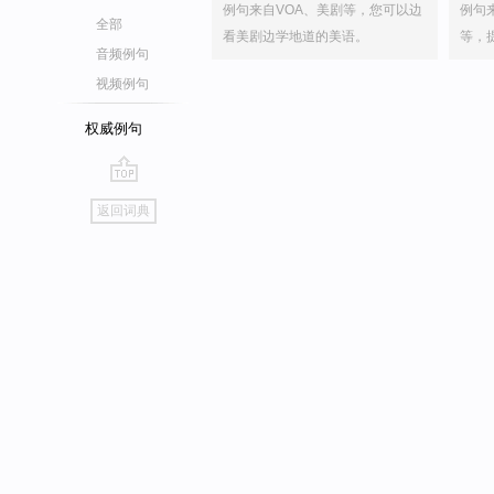
例句来自VOA、美剧等，您可以边
例句
全部
看美剧边学地道的美语。
等，
音频例句
视频例句
权威例句
go
返回词典
top