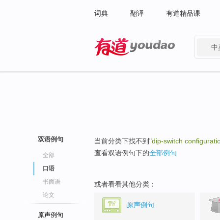
词典
翻译
有道精品课
中
有道 - 网易旗下搜索
双语例句
当前分类下找不到"
dip-switch configurati
查看双语例句下的
全部例句
全部
口语
书面语
或者看看其他分类：
论文
原声例句
原声例句