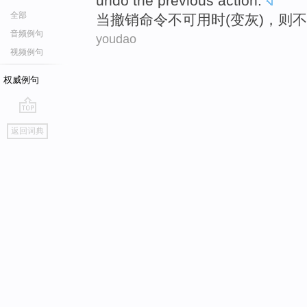
undo
the
previous
action
.
全部
当
撤销
命令
不可
用时(
变灰
)，
则
不
音频例句
youdao
视频例句
权威例句
go
返回词典
top