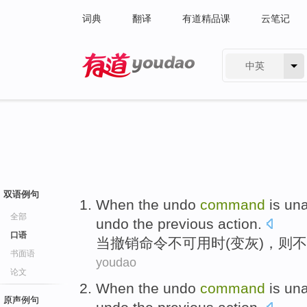
词典
翻译
有道精品课
云笔记
中英
有道 - 网易旗下搜索
双语例句
When
the
undo
command
is un
全部
undo
the
previous
action
.
口语
当
撤销
命令
不可
用时(
变灰
)，
则
不
书面语
youdao
论文
When
the
undo
command
is un
原声例句