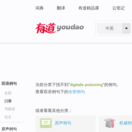
词典
翻译
有道精品课
云笔记
中英
有道 - 网易旗下搜索
双语例句
当前分类下找不到"
digitalis poisoning
"的例句。
查看双语例句下的
全部例句
全部
口语
书面语
或者看看其他分类：
论文
原声例句
权威例
原声例句