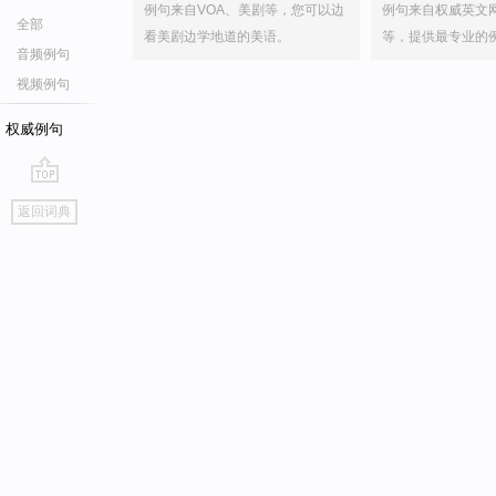
例句来自VOA、美剧等，您可以边
例句来自权威英文
全部
看美剧边学地道的美语。
等，提供最专业的
音频例句
视频例句
权威例句
go
返回词典
top