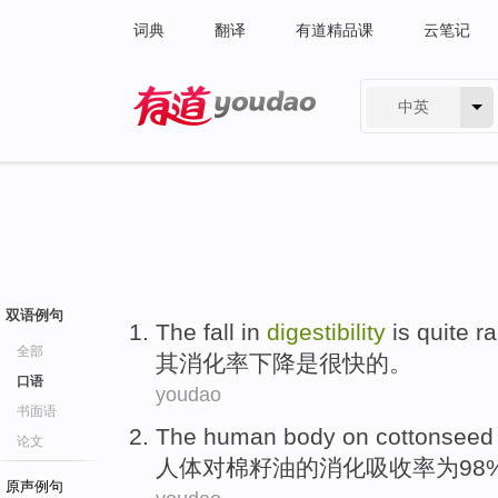
词典
翻译
有道精品课
云笔记
中英
有道 - 网易旗下搜索
双语例句
The
fall in
digestibility
is
quite r
全部
其消化率
下降
是
很快的。
口语
youdao
书面语
The human body
on
cottonseed 
论文
人体
对
棉籽油
的
消化吸收率
为
98
原声例句