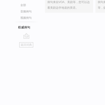
例句来自VOA、美剧等，您可以边
例句
全部
看美剧边学地道的美语。
等，
音频例句
视频例句
权威例句
go
返回词典
top