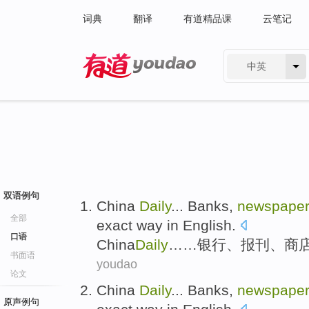
词典
翻译
有道精品课
云笔记
中英
有道 - 网易旗下搜索
双语例句
China
Daily
...
Banks
,
newspape
全部
exact
way
in
English
.
口语
China
Daily
……
银行
、
报刊
、
商
书面语
youdao
论文
China
Daily
...
Banks
,
newspape
原声例句