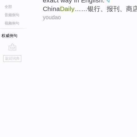
exact
way
in
English
.
全部
China
Daily
……
银行
、
报刊
、
商
音频例句
youdao
视频例句
权威例句
go
返回词典
top