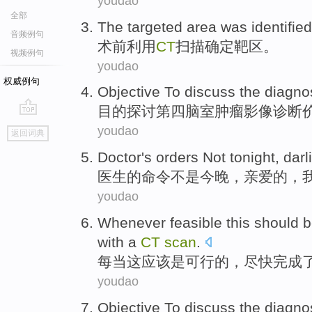
youdao
全部
The
targeted
area
was
identified
音频例句
术前
利用
CT
扫描
确定
靶
区
。
视频例句
youdao
权威例句
Objective
To discuss
the diagno
目的
探讨
第四
脑室肿瘤影像诊断
go
youdao
返回词典
top
Doctor
's
orders
Not
tonight
,
darl
医生
的
命令
不是
今晚
，
亲爱的
，
youdao
Whenever
feasible
this
should
b
with
a
CT
scan
.
每当
这
应该
是
可行
的，
尽快
完成
youdao
Objective
To discuss
the
diagno