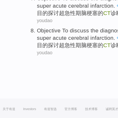
super
acute
cerebral
infarction
.
目的
探讨
超
急性期
脑
梗塞
的
CT
诊
youdao
Objective
To discuss
the
diagno
super
acute
cerebral
infarction
.
目的
探讨
超
急性期
脑
梗塞
的
CT
诊
youdao
关于有道
Investors
有道智选
官方博客
技术博客
诚聘英