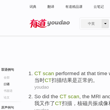
词典
翻译
有道精品课
云笔记
中英
有道 - 网易旗下搜索
双语例句
CT
scan
performed
at that time
全部
当时
CT
扫描
结果
是
正常
的。
口语
youdao
书面语
So
did
the
CT
scan
,
the MRI
an
论文
我
又作
了
CT
扫描
，
核
磁共振成像
原声例句