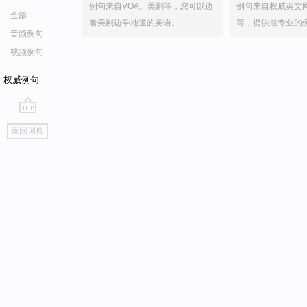
例句来自VOA、美剧等，您可以边
例句来自权威英文
全部
看美剧边学地道的美语。
等，提供最专业的
音频例句
视频例句
权威例句
go
返回词典
top