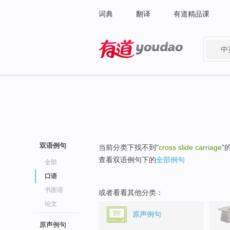
词典
翻译
有道精品课
中
有道 - 网易旗下搜索
双语例句
当前分类下找不到"
cross slide carriage
"
查看双语例句下的
全部例句
全部
口语
书面语
或者看看其他分类：
论文
原声例句
原声例句