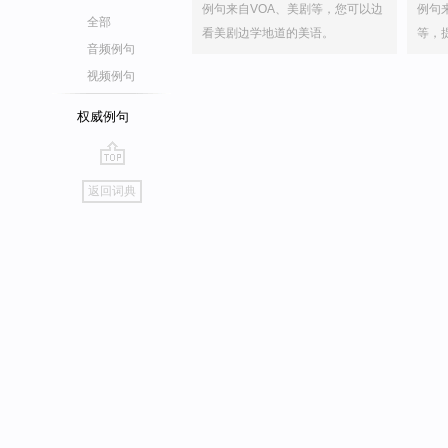
例句来自VOA、美剧等，您可以边
例句
全部
看美剧边学地道的美语。
等，
音频例句
视频例句
权威例句
go
返回词典
top