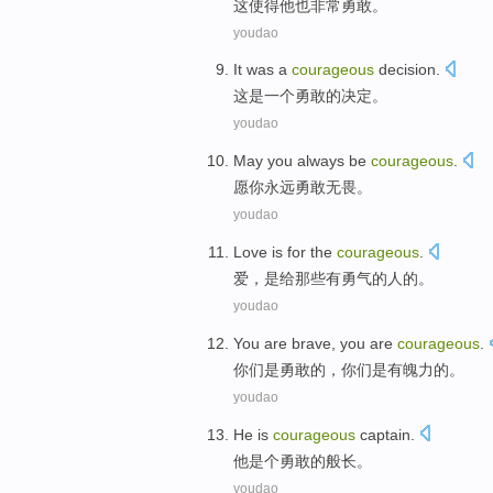
这
使得
他
也
非常
勇敢
。
youdao
It
was
a
courageous
decision
.
这
是
一个
勇敢的
决定
。
youdao
May
you
always
be
courageous
.
愿
你
永远
勇敢
无畏。
youdao
Love
is
for
the
courageous
.
爱
，
是
给
那些
有勇气的人的。
youdao
You
are
brave
, you are
courageous
.
你们
是
勇敢的
，你们是
有魄力
的。
youdao
He
is
courageous
captain.
他
是个
勇敢的
般长。
youdao