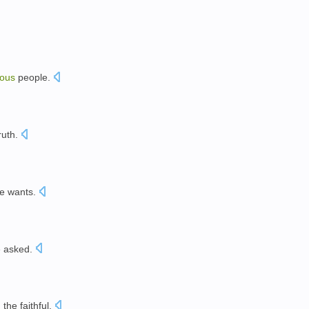
ous
people
.
ruth
.
e
wants
.
e
asked
.
d
the
faithful
.