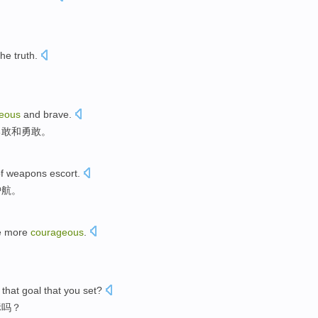
the truth
.
eous
and
brave
.
勇敢
和
勇敢
。
f
weapons
escort
.
护航
。
e
more
courageous
.
that
goal
that you
set
?
标
吗？