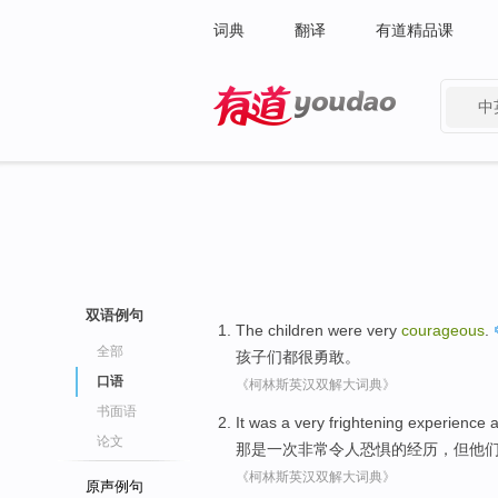
词典
翻译
有道精品课
中
有道 - 网易旗下搜索
双语例句
The children
were
very
courageous
.
全部
孩子
们
都
很
勇敢
。
口语
《柯林斯英汉双解大词典》
书面语
It
was
a
very
frightening
experience
a
论文
那
是
一次
非常
令人恐惧
的
经历
，
但他
《柯林斯英汉双解大词典》
原声例句