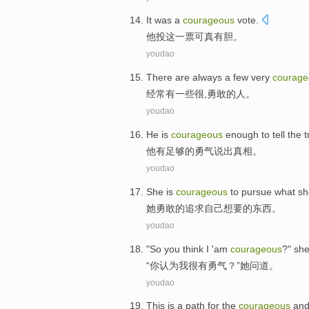
It was
a
courageous
vote
.
他
投
这一
票
可真有胆
。
youdao
There are
always
a
few
very
courage
经常
有
一些
很
,
勇敢
的
人
。
youdao
He
is
courageous
enough
to tell
the t
他
有
足够
的勇气
说出
真相。
youdao
She
is
courageous
to pursue
what
sh
她
勇敢
的
追求
自己
想要
的
东西
。
youdao
"So
you
think
I
'
am
courageous
?"
sh
“
你
认为
我
很
有勇气
？”
她
问道
。
youdao
This
is
a
path
for
the
courageous
an