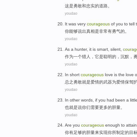
这
是
勇敢
和
忠实
的
道路
。
youdao
It was
very
courageous
of
you
to
tell
你
能够
说出
真相是非
常有
勇气
的
。
youdao
As
a
hunter
,
it
is
smart
,
silent
,
courag
作为
一个
猎人
，
它
是
聪明
的，
沉默
，
youdao
In short
courageous
love
is
the love
o
总之
勇敢
就是
爱情
的
武器
为爱情保驾
youdao
In other
words
, if
you
had been
a littl
也
就是说
你们
需要
更多
的胆量
。
youdao
Are
you
courageous
enough
to
attain
你
有
足够
的
胆量
来
实现
你所
制定
的
目