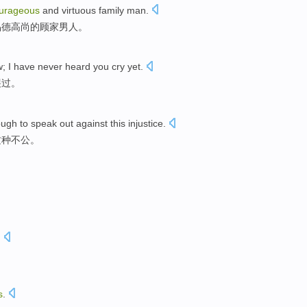
urageous
and
virtuous
family
man
.
品德高尚
的
顾家
男人
。
w
;
I
have never
heard
you
cry
yet.
哭过
。
ugh to
speak
out
against
this
injustice
.
这种
不公
。
.
s
.