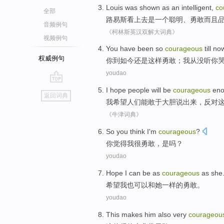
Louis
was
shown as
an
intelligent
,
co
全部
路易斯看上去
是
一个
聪明
、
勇敢
而且
音频例句
《柯林斯英汉双解大词典》
视频例句
You
have been
so
courageous
till
no
权威例句
你
到
如今
还是
这样
勇敢
；
我
从没
听
你
youdao
go
I
hope
people
will be
courageous
eno
返回词典
top
我
希望
人们
能
敢于
大胆
说
出来
，
反对
《牛津词典》
So you
think
I
'm
courageous
?
你
觉得
我
很
勇敢
，是吗？
youdao
Hope
I
can be
as
courageous
as
she
希望
我
也
可以
和
她
一样
的勇敢
。
youdao
This
makes
him
also
very
courageou