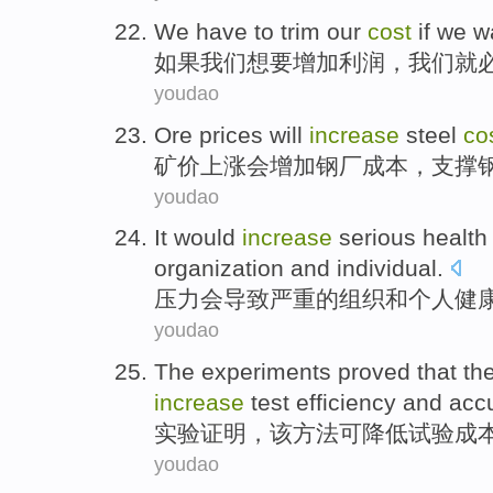
We
have to
trim our
cost
if
we
w
如果
我们
想
要
增加
利润，
我们
就
youdao
Ore
prices
will
increase
steel
co
矿
价
上涨
会
增加
钢厂
成本
，
支撑
youdao
It
would
increase
serious
health
organization
and
individual
.
压力
会
导致
严重
的
组织
和
个人
健
youdao
The
experiments
proved that
th
increase
test
efficiency
and
acc
实验
证明
，
该
方法
可
降低
试验
成
youdao