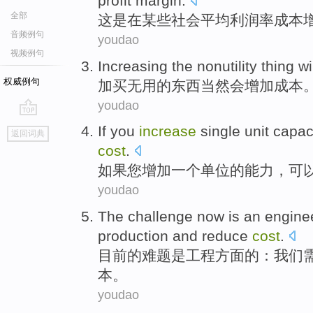
profit margin
.
全部
这
是
在
某些
社会
平均
利润率
成本
音频例句
youdao
视频例句
Increasing the
nonutility
thing
wi
权威例句
加买
无用
的东西当然
会
增加
成本
youdao
go
If
you
increase
single
unit
capac
返回词典
top
cost
.
如果
您
增加
一个
单位
的
能力
，
可
youdao
The
challenge
now
is
an
engine
production
and
reduce
cost
.
目前的
难题
是
工程
方面的：
我们
本。
youdao