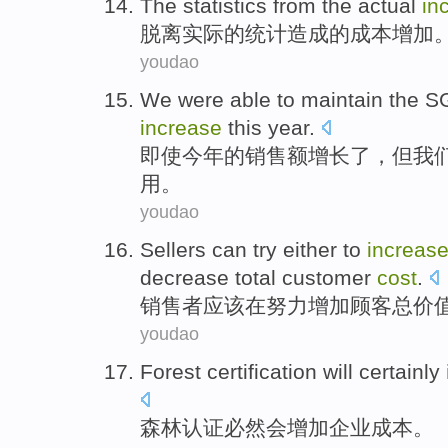
The
statistics
from
the
actual
in
脱离
实际
的
统计造成
的成本
增加
youdao
We
were
able to maintain
the S
increase
this year
.
即使
今年
的
销售额
增长
了，但
我
用
。
youdao
Sellers
can
try
either to
increas
decrease
total
customer
cost
.
销售者
应该在
努力
增加
顾客
总价
youdao
Forest
certification
will certainly
森林
认证
必然
会
增加
企业
成本
。