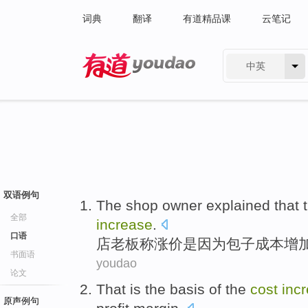
词典
翻译
有道精品课
云笔记
中英
有道 - 网易旗下搜索
双语例句
The shop
owner
explained that
全部
increase
.
口语
店老板
称
涨价
是因为包子
成本
增
书面语
youdao
论文
That
is
the
basis
of
the
cost
inc
原声例句