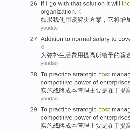
If
I
go
with
that
solution
it
will
in
organization
.
如果
我
使用
该
解决方案
，
它
将
增
youdao
Addition
to
normal salary
to
cov
为
弥补
生活
费用
提高
所给予
的
薪
youdao
To practice
strategic
cost
manag
competitive power
of
enterprise
实施
战略
成本
管理
主要
是
在于
提
youdao
To practice
strategic
cost
manag
competitive power
of
enterprise
实施
战略
成本
管理
主要
是
在于
提