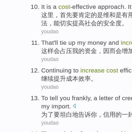
It
is
a
cost
-effective
approach
.
I
这里，首先
要
肯定的
是
维和是有
法
，能切实
提高
社会的
安全
度。
youdao
That
'll
tie up
my
money
and
inc
这样
会
占压
我
的
资金
，
因而
会增
youdao
Continuing to
increase
cost
effi
继续
提升
成本
效率
。
youdao
To
tell
you
frankly
,
a letter
of
cre
my
import
.
为了要
坦白地
告诉
你
，
信用
的
一
youdao