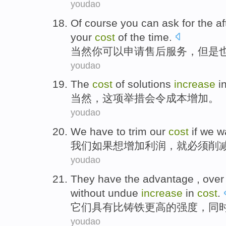
youdao
Of course
you
can
ask for
the
af
your
cost
of
the
time
.
当然
你
可以
申请
售后
服务
，
但是
youdao
The
cost
of
solutions
increase
i
当然，
这项
举措
会
令成本
增加
。
youdao
We
have to
trim
our
cost
if
we
w
我们
如果
想
增加
利润
，就
必须
削
youdao
They
have
the advantage ,
over
without
undue
increase
in
cost
.
它们
具有
比
铸铁
更高
的
强度
，同
youdao