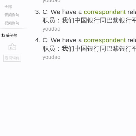
youdao
全部
C
:
We
have a
correspondent
rel
音频例句
职员
：
我们
中国
银行
同
巴黎
银行
视频例句
youdao
权威例句
C
:
We
have a
correspondent
rel
职员
：
我们
中国
银行
同
巴黎
银行
go
youdao
返回词典
top