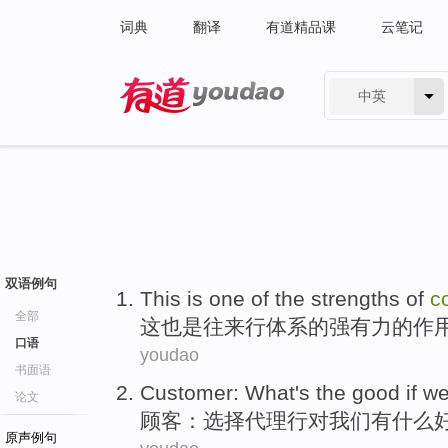
词典
翻译
有道精品课
云笔记
中英
有道 - 网易旗下搜索
双语例句
This
is
one
of
the strengths of
c
全部
这
也是
往来
行
体系
的
强有力的作
口语
youdao
书面语
Customer
:
What
's the
good
if
w
论文
顾客
：
选择
代理行对
我们
有
什么
原声例句