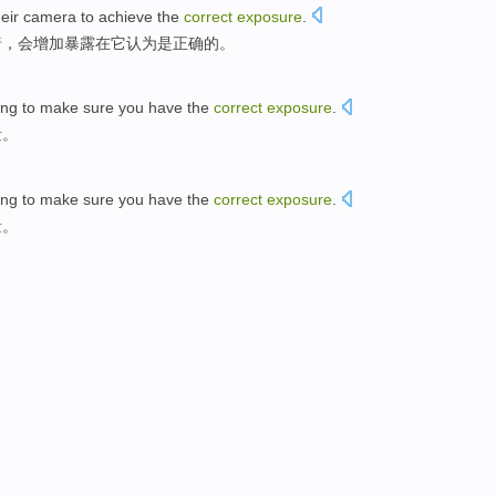
heir camera to achieve
the
correct
exposure
.
暗，会增加
暴露
在
它
认为
是
正确
的
。
ing
to
make sure
you have
the
correct
exposure
.
量
。
ing
to
make sure
you have
the
correct
exposure
.
量
。