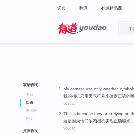
词典
翻译
有道精品课
中
有道 - 网易旗下搜索
双语例句
My
camera
use only
weather
symbol
全部
我
的
相机
只用
天气
符号
来
确定
正确
的
口语
youdao
书面语
This
is because
they
are
relying on
t
论文
这
是因为
他们
依赖
相机
实现
正确
曝光
youdao
原声例句