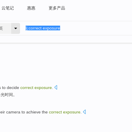
云笔记
惠惠
更多产品
英
s
to
decide
correct
exposure
.
曝光时间
。
heir camera
to achieve
the
correct
exposure
.
。