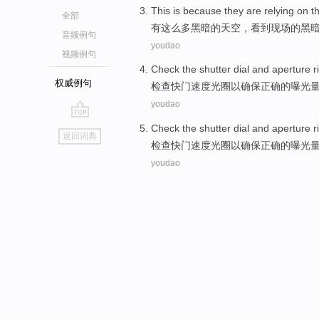
This
is
because
they
are relying on t
全部
有
这么
多黑暗的天空，看到现场的黑
音频例句
youdao
视频例句
Check the
shutter dial
and
aperture
r
权威例句
检查
快门
速度
光圈
以
确保
正确
的
曝光
youdao
go
Check the
shutter dial
and
aperture
r
返回词典
top
检查
快门
速度
光圈
以
确保
正确
的
曝光
youdao