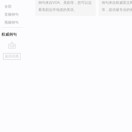
例句来自VOA、美剧等，您可以边
例句来自权威英文
全部
看美剧边学地道的美语。
等，提供最专业的
音频例句
视频例句
权威例句
go
返回词典
top