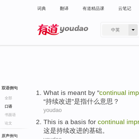
词典
翻译
有道精品课
云笔记
中英
有道 - 网易旗下搜索
双语例句
What
is
meant by
"
continual
imp
全部
“
持续
改进
”
是
指
什么
意思？
口语
youdao
书面语
This
is
a
basis
for
continual
imp
论文
这
是
持续
改进
的
基础
。
原声例句