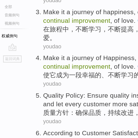
youdao
全部
Make
it
a journey
of
happiness
,
音频例句
continual
improvement
, of
love
.
视频例句
在旅程中，
不断
学习
，
不断
提高
权威例句
爱。
youdao
go
Make
it
a
journey
of
Happiness
,
返回词典
top
continual
improvement
,
of love
.
使
它
成为一
段
幸福
的
、
不断
学习
youdao
Quality
Policy
:
Ensure
quality
in
and
let
every
customer
more
sat
质量
方针
：
确保
品质
，
持续
改进
youdao
According to
Customer
Satisfac