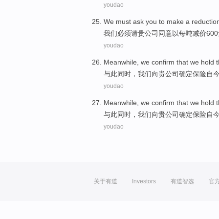
youdao
We
must
ask
you to
make a reductio
我们
必须
请
贵公司同意以
每
吨
减价
60
youdao
Meanwhile
,
we
confirm that
we
hold
与此同时
，
我们
向贵
公司
确定
保险
自
youdao
Meanwhile
,
we
confirm that
we
hold
与此同时
，
我们
向贵
公司
确定
保险
自
youdao
关于有道
Investors
有道智选
官