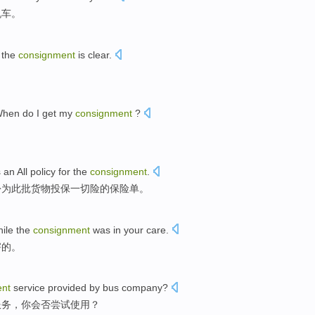
机车。
the
consignment
is
clear
.
When do
I
get
my
consignment
?
s
an
All
policy
for
the
consignment
.
份
为此批货物投保
一切
险的
保险单
。
ile
the
consignment
was
in
your
care
.
害
的
。
ent
service
provided
by
bus
company
?
服务
，
你
会
否尝试使用
？