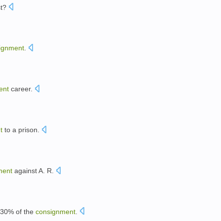
t
?
ignment
.
ent
career
.
t
to
a prison
.
ment
against A. R.
30%
of the
consignment
.