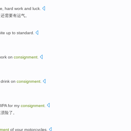
ce
,
hard work
and
luck
.
，还需要有
运气
。
ite
up
to
standard
.
work
on
consignment
.
 drink
on
consignment
.
。
 WPA
for
my
consignment
.
水渍
险了。
nment
of
your
motorcycles
.