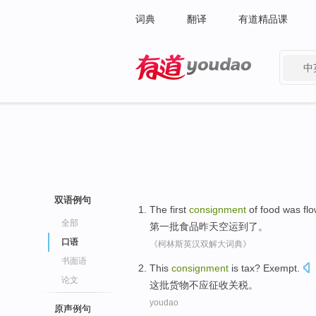
词典
翻译
有道精品课
中
有道 - 网易旗下搜索
双语例句
The first
consignment
of
food
was
fl
全部
第一
批
食品
昨天
空运
到了。
口语
《柯林斯英汉双解大词典》
书面语
This
consignment
is tax?
Exempt
.
论文
这
批货物
不应征收关税
。
youdao
原声例句