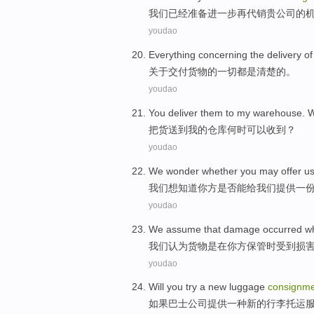
我们
已经
准备
进一步再
代销贵公司
的
youdao
Everything
concerning
the
delivery
of
关于
交付
货物
的
一切都
是
清楚
的。
youdao
You
deliver
them to
my
warehouse
. 
把货
送到
我
的
仓库
何时
可以收到
？
youdao
We
wonder
whether
you
may offer
u
我们
想知道
你
方
是否
能
给
我们
提供
一
youdao
We
assume that
damage occurred
wh
我们
认为
货物
是
在
你
方
保管
时
受到
损
youdao
Will
you
try
a
new
luggage
consignm
如果
巴士
公司
提供
一种
新的
行李
托运