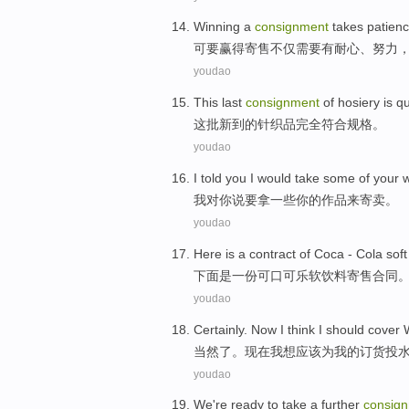
Winning
a
consignment
takes
patien
可要赢得
寄售
不仅
需要
有耐心
、
努力
youdao
This
last
consignment
of
hosiery is
qu
这
批
新
到
的
针织品
完全
符合
规格
。
youdao
I
told
you
I would
take
some
of
your
我
对
你
说
要
拿
一些
你
的
作品
来
寄卖
。
youdao
Here
is
a
contract of
Coca -
Cola
soft
下面
是
一
份
可口
可乐
软饮料
寄售
合同
youdao
Certainly
.
Now
I
think I
should
cover
当然
了。
现在
我
想
应该
为
我
的
订货
投
youdao
We
're ready
to take a
further
consig