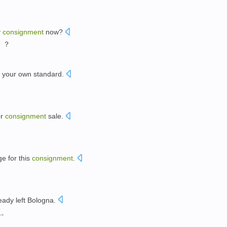
。
y
consignment
now
?
 ？
your
own
standard
.
。
r
consignment
sale
.
ge
for
this
consignment
.
ready
left
Bologna
.
亚
。