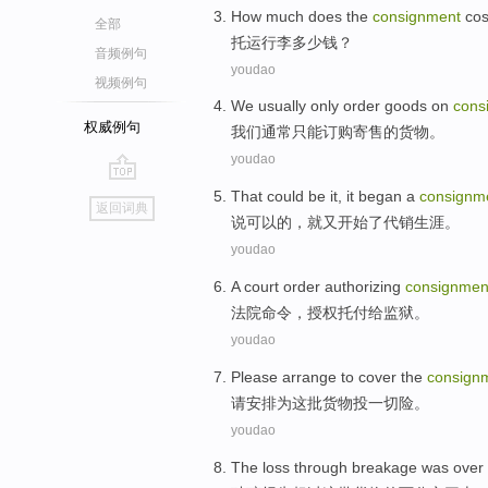
How
much
does the
consignment
cos
全部
托运
行李
多少
钱？
音频例句
youdao
视频例句
We
usually
only
order
goods
on
cons
权威例句
我们
通常
只能
订购
寄售
的
货物
。
youdao
go
That
could be it
,
it
began
a
consignm
返回词典
top
说
可以
的，
就
又开始
了
代销
生涯
。
youdao
A court
order
authorizing
consignmen
法院
命令
，
授权
托付
给
监狱
。
youdao
Please
arrange
to
cover
the
consign
请
安排
为
这
批货物投一切险
。
youdao
The
loss
through breakage was
over