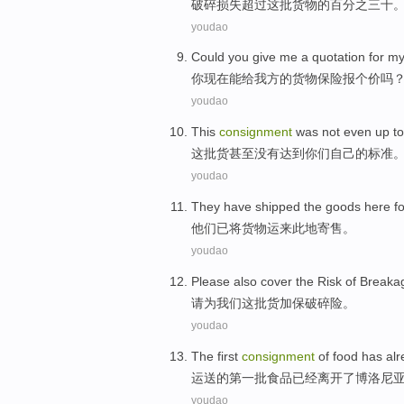
破碎
损失
超过
这
批货物
的
百分之三十
youdao
Could
you
give
me
a quotation
for m
你
现在
能
给
我方的
货物保险
报
个
价吗？
youdao
This
consignment
was not
even
up to
这
批货
甚至
没有
达到
你们
自己的
标准
youdao
They
have
shipped the
goods
here fo
他们
已
将
货物运
来
此地
寄售
。
youdao
Please
also cover the
Risk
of
Breaka
请
为
我们
这
批货
加保
破碎
险
。
youdao
The first
consignment
of
food
has al
运送
的
第一
批
食品
已经
离开了
博洛尼
youdao