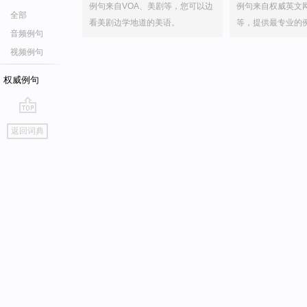
例句来自VOA、美剧等，您可以边
例句来自权威英文
全部
看美剧边学地道的美语。
等，提供最专业的
音频例句
视频例句
权威例句
go
返回词典
top