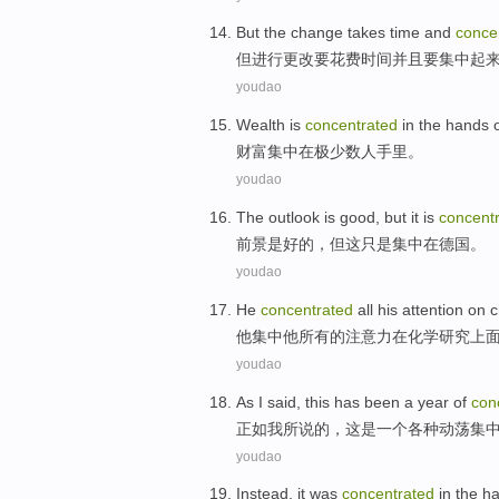
But
the
change
takes
time
and
conce
但
进行
更改
要
花费
时间
并且
要
集中
起
youdao
Wealth
is
concentrated
in
the
hands
o
财富
集中
在
极少数
人
手里
。
youdao
The
outlook
is
good
,
but
it
is
concent
前景
是
好的
，
但
这
只是
集中
在
德国
。
youdao
He
concentrated
all
his
attention
on
c
他
集中
他
所有
的
注意力
在
化学
研究
上
youdao
As
I
said
,
this
has
been
a
year
of
con
正如
我
所说
的，
这
是
一个
各种动荡
集
youdao
Instead
,
it
was
concentrated
in
the
h