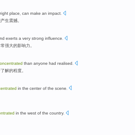
right
place
,
can make
an
impact
.
能
产生震撼。
nd exerts
a
very
strong
influence
.
非常
强大
的影响力。
oncentrated
than
anyone
had
realised
.
所
了解的程度。
entrated
in
the
center
of the
scene
.
ntrated
in
the
west
of
the
country.