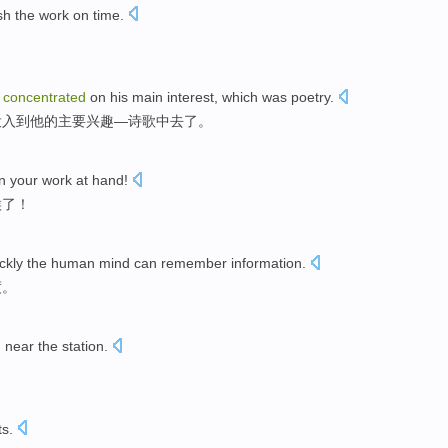
sh
the
work
on time.
concentrated
on
his
main
interest
, which was
poetry
.
投入到
他
的
主要
兴趣
—诗歌中去了。
n
your
work
at hand
!
候
了！
ckly
the
human
mind can
remember
information
.
度
。
d
near
the station
.
ts
.