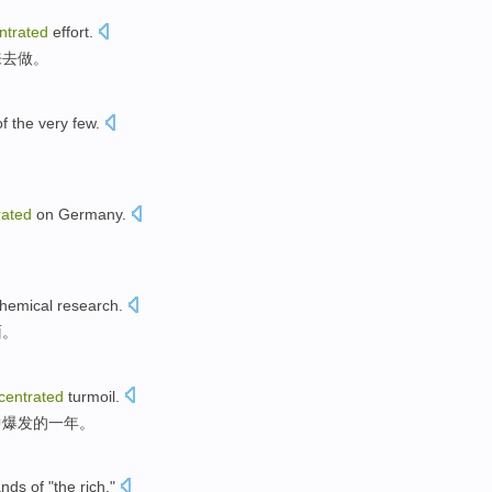
ntrated
effort
.
来去做。
f the
very few
.
rated
on
Germany
.
hemical
research
.
面。
centrated
turmoil
.
中
爆发
的
一
年
。
ands
of
"the
rich
."