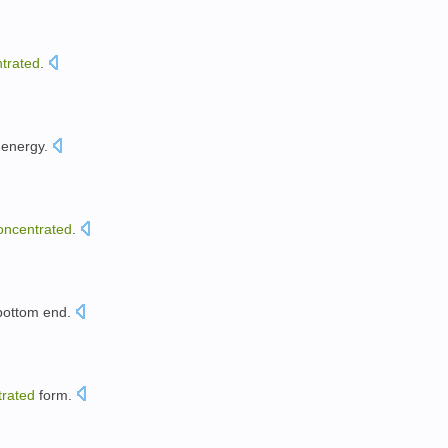
trated
.
。
energy
.
oncentrated
.
bottom
end
.
trated
form
.