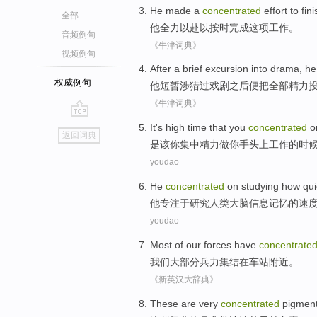
He
made a
concentrated
effort
to
fini
全部
他
全力以赴
以
按时完成
这项工作。
音频例句
《牛津词典》
视频例句
After
a brief
excursion into
drama
,
he
权威例句
他
短暂
涉猎
过
戏剧
之后
便
把
全部精力
《牛津词典》
go
It's
high time
that
you
concentrated
o
返回词典
top
是
该
你
集中
精力做
你
手头上
工作
的
时
youdao
He
concentrated
on
studying
how qui
他
专注
于
研究
人类
大脑
信息
记忆
的
速
youdao
Most of
our
forces have
concentrate
我们
大部分
兵力
集结
在
车站
附近
。
《新英汉大辞典》
These
are
very
concentrated
pigmen