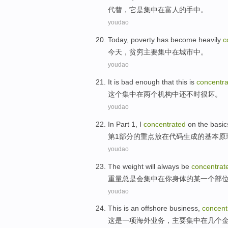
代替
，
它
是
集中
在
富人
的
手中
。
youdao
Today
,
poverty has become heavily
c
今天
，
贫穷
主要
集中
在
城市中
。
youdao
It
is
bad enough
that this
is
concentr
这个
集中
在
两个
机构
中还不时
很
坏
。
youdao
In Part 1
,
I
concentrated
on the
basic
第1
部分
的
重点
放在
代码
生成的
基本原
youdao
The
weight
will always
be
concentrat
重量
总是
会
集中
在
你
身体
的
某一
个
部
youdao
This
is
an
offshore
business
,
concent
这
是
一项
海外
业务
，
主要集中
在
几个