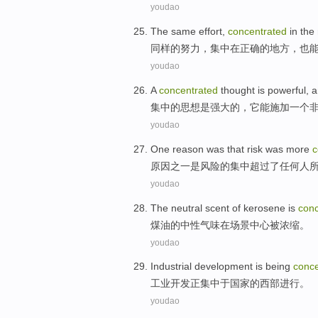
youdao
The
same
effort
,
concentrated
in
the
同样
的
努力
，
集中
在
正确
的
地方
，也
youdao
A
concentrated
thought
is
powerful
,
a
集中
的
思想
是
强大
的，
它
能施加
一个
youdao
One reason
was
that
risk
was more
c
原因
之一
是
风险
的
集中
超过了
任何人
youdao
The
neutral
scent
of
kerosene
is
conc
煤油
的
中性
气味
在
场景
中心
被
浓缩
。
youdao
Industrial
development
is being
conce
工业
开发
正
集中
于国家
的
西部
进行。
youdao