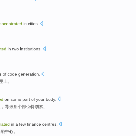
oncentrated
in
cities
.
ated
in
two
institutions
.
s
of
code
generation
.
理
上。
ed
on
some
part
of
your
body
.
位
，导致那个部位特别累。
rated
in
a few
finance
centres
.
金融
中心
。