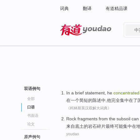
词典
翻译
有道精品课
中
有道 - 网易旗下搜索
双语例句
In
a
brief
statement
,
he
concentrated
全部
在
一个
简短
的
陈述中
,
他
完全
集中
在
了
口语
《柯林斯英汉双解大词典》
书面语
Rock
fragments
from
the subsoil can
论文
来自
底土
的
岩石
碎片
最终
可能
集中
在
youdao
原声例句