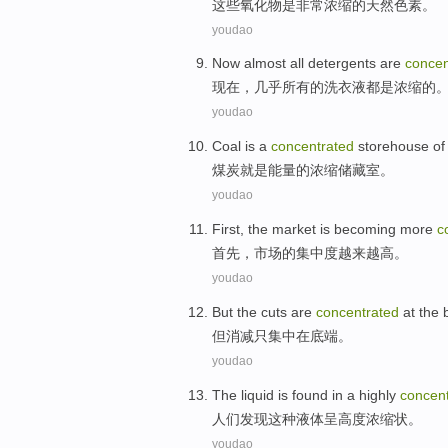
这些
氧化物
是
非常
浓缩
的天然
色素
。
youdao
Now
almost
all
detergents
are
concen
现在
，
几乎
所有
的洗衣液
都是
浓缩
的
youdao
Coal
is
a
concentrated
storehouse
of
煤炭
就是
能量
的
浓缩
储藏室
。
youdao
First
, the
market
is becoming more
c
首先
，
市场
的
集中度
越来越
高。
youdao
But
the cuts are
concentrated
at
the 
但
消减
只集中
在
底
端
。
youdao
The
liquid
is
found
in a
highly
concen
人们发现
这种
液体呈
高度
浓缩
状
。
youdao