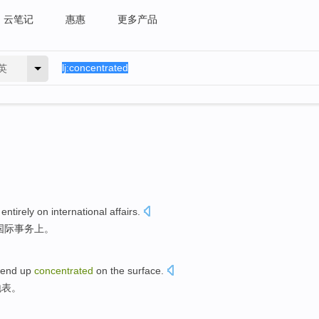
云笔记
惠惠
更多产品
英
entirely
on
international
affairs
.
国际
事务
上。
end up
concentrated
on
the
surface
.
地表。