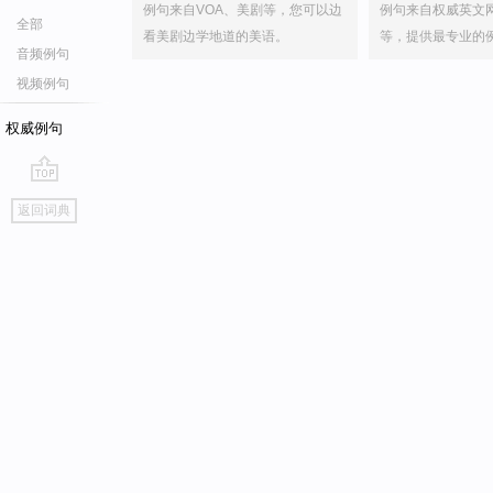
例句来自VOA、美剧等，您可以边
例句来自权威英文
全部
看美剧边学地道的美语。
等，提供最专业的
音频例句
视频例句
权威例句
go
返回词典
top