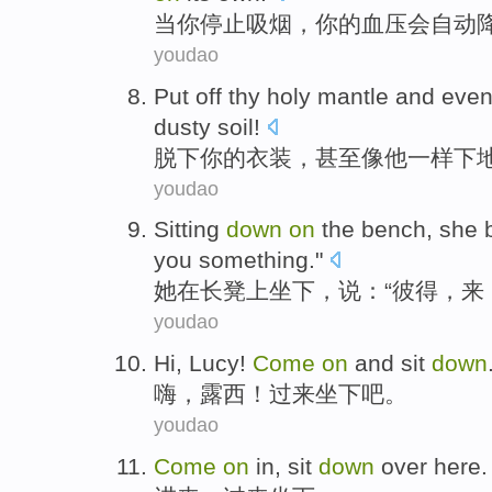
当
你
停止
吸烟
，
你
的
血压
会
自动
youdao
Put off
thy
holy mantle
and
eve
dusty
soil!
脱
下
你的
衣装
，
甚至
像
他
一样下
youdao
Sitting
down
on
the
bench
,
she
b
you
something
."
她
在
长凳上坐下
，说：“
彼得
，
来
youdao
Hi
,
Lucy
!
Come
on
and sit
down
嗨
，
露西
！
过来
坐下
吧。
youdao
Come
on
in
,
sit
down
over
here.