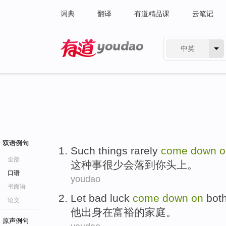
词典
翻译
有道精品课
云笔记
中英
有道 - 网易旗下搜索
双语例句
Such
things
rarely
come
down
o
全部
这种
事
很少
会落到你头上。
口语
youdao
书面语
Let bad luck
come
down
on
bot
论文
他
出身
在
富裕
的
家庭
。
原声例句