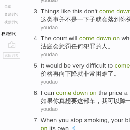
youdao
全部
Things
like
this
don't
come
dow
音频例句
这
类
事
并
不是
一下子就会
落到
你
视频例句
youdao
权威例句
The court
will
come
down
on
wh
法庭
会
惩罚
任何
犯罪
的人。
go
youdao
返回词典
top
It would
be very
difficult
to
com
价格
再
向
下降
就
非常
困难
了
。
youdao
I
can
come
down
on
the price
a 
如果
你真想要
这部
车，
我
可以
降
youdao
When
you
stop
smoking
,
your
b
on
its own.