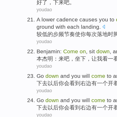
好了
，
下来
吧。
youdao
A lower
cadence
causes
you
to
ground with
each
landing
.
较
低的
步频
节奏
使
你
每次
落地时
youdao
Benjamin
:
Come
on
,
sit
down
, 
本杰明
：
来
吧，
坐下
，
让
我
看
一
youdao
Go
down
and
you
will
come
to
a
下去
以后
你
会
看到
右边有
一个
开
youdao
Go
down
and
you
will
come
to
a
下去
以后
你
会
看到
右边有
一个
开
youdao