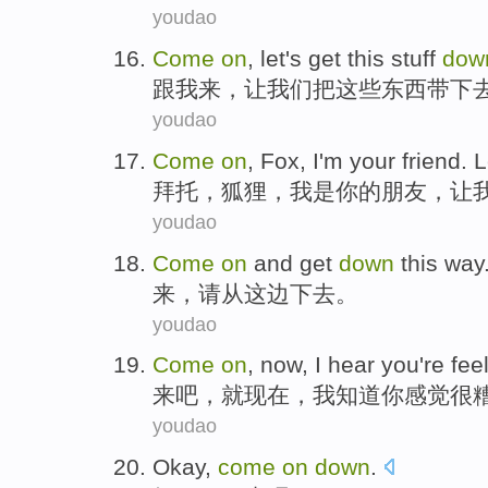
youdao
Come
on
,
let
's
get
this stuff
dow
跟我
来，
让
我们
把
这些
东西带下
youdao
Come
on
,
Fox
,
I
'm
your
friend
.
L
拜托
，
狐狸
，
我
是
你
的
朋友
，
让
youdao
Come
on
and get
down
this way
来
，请从
这边
下去
。
youdao
Come
on
,
now
,
I
hear
you
're fee
来
吧，
就现在
，
我
知道
你
感觉
很
youdao
Okay
,
come
on
down
.