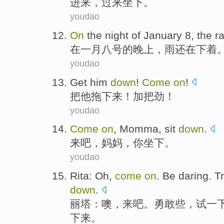
进来
，
过来
坐下
。
youdao
On
the
night
of
January
8
,
the ra
在
一月
八号
的
晚上
，
雨
还在下
着
youdao
Get
him
down
!
Come
on
!
把
他
拖下来
！
加把劲
！
youdao
Come
on
,
Momma
,
sit
down
.
来
吧，
妈妈
，你坐下。
youdao
Rita
:
Oh
,
come
on
.
Be daring
.
T
down
.
丽塔
：
噢
，
来
吧。
勇敢
些，
试
一
下来。