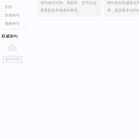
例句来自VOA、美剧等，您可以边
例句来自权威英文
全部
看美剧边学地道的美语。
等，提供最专业的
音频例句
视频例句
权威例句
go
返回词典
top