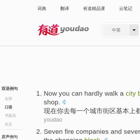
词典
翻译
有道精品课
云笔记
中英
有道 - 网易旗下搜索
双语例句
Now
you
can
hardly walk
a
city
全部
shop.
口语
现在
你
去
每
一个
城市
街区
基本上
书面语
youdao
论文
Seven
fire
companies
and
sever
原声例句