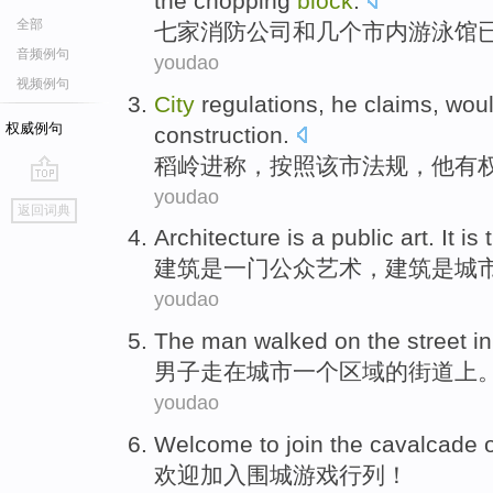
the
chopping
block
.
全部
七家
消防
公司
和
几个
市内
游泳馆
音频例句
youdao
视频例句
City
regulations
, he
claims
, wou
权威例句
construction.
稻岭
进称
，按照
该市
法规，
他
有
youdao
go
返回词典
top
Architecture
is
a
public
art
. It is
建筑
是
一门
公众
艺术
，建筑是
城
youdao
The man
walked
on
the
street
i
男子
走
在
城市
一个区域
的
街道上
youdao
Welcome
to join
the cavalcade
欢迎
加入
围城
游戏
行列！