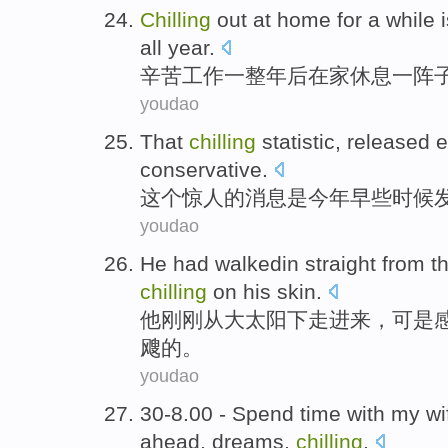
Chilling
out
at home
for
a while
all year.
辛苦
工作
一整
年后
在家
休息
一阵
youdao
That
chilling
statistic,
released
e
conservative
.
这个
惊人的
消息是
今年
早些
时候
youdao
He
had walkedin
straight
from
th
chilling
on
his
skin.
他
刚刚
从
大太阳下走进来，可是
飕
的。
youdao
30
-
8.00 -
Spend
time
with
my
wi
ahead
,
dreams
,
chilling
.