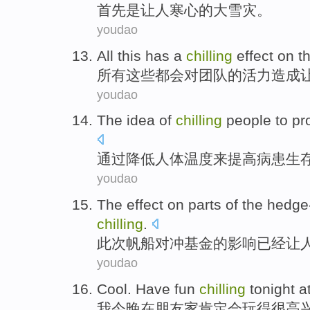
首先
是让人
寒心
的
大雪灾。
youdao
All
this
has
a
chilling
effect
on t
所有
这些
都会
对
团队
的活力
造成
youdao
The
idea
of
chilling
people
to
pr
通过
降低人体温度
来
提高
病患
生
youdao
The
effect
on parts
of the
hedge
chilling
.
此次帆船对冲基金
的
影响
已经
让
youdao
Cool.
Have
fun
chilling
tonight
a
我今晚
在
朋友家
肯定会
玩得很高