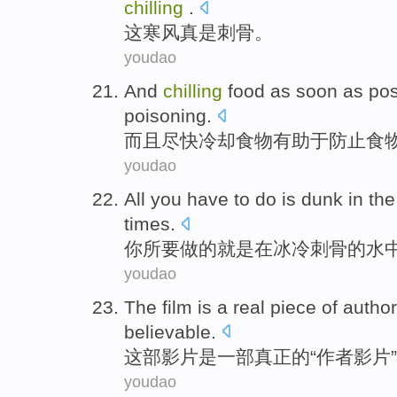
chilling
.
这
寒风
真是
刺骨
。
youdao
And
chilling
food
as soon as po
poisoning
.
而且
尽快冷却
食物
有助于
防止
食
youdao
All
you
have to
do
is
dunk
in
th
times
.
你
所
要
做
的
就是
在
冰冷
刺骨
的
水
youdao
The film
is
a
real
piece
of
author
believable
.
这部
影片
是
一部
真正
的
“
作者
影片
youdao