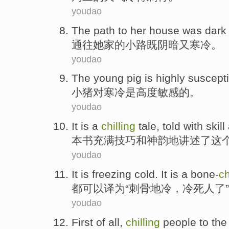
youdao
The path to
her house
was dark
通往
她家
的小路
既
阴暗
又
寒冷。
youdao
The young pig
is
highly
suscepti
小猪
对
寒冷
是
高度
敏感
的。
youdao
It is a
chilling
tale
,
told
with
skill
本书充满
技巧
和
神韵
地
讲述
了这
youdao
It
is
freezing
cold
. It is
a bone-
ch
都
可以译为“
刺骨
地
冷
，冷死人了
youdao
First
of
all,
chilling
people to
the