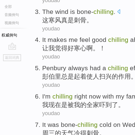
youdao
全部
The
wind
is bone-
chilling
.
音频例句
这
寒风
真是
刺骨。
视频例句
youdao
权威例句
It makes
me
feel
good
chilling
a
让
我
觉得
好
寒心
啊
。！
go
youdao
返回词典
top
Penbury
always
had a
chilling
e
彭伯里
总是
起着使
人扫兴
的
作用
youdao
I
'm
chilling
right now
with
my
fam
我
现在
是被
我
的
全家
吓到了。
youdao
It
was bone-
chilling
cold
on Wed
周三
的
天气冷
得
刺骨。