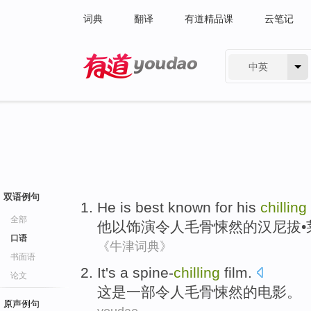
词典
翻译
有道精品课
云笔记
中英
有道 - 网易旗下搜索
双语例句
He
is best
known
for his
chilling
全部
他
以
饰演令人毛骨悚然
的
汉尼拔•
口语
《牛津词典》
书面语
It
's
a spine-
chilling
film
.
论文
这
是
一部
令人毛骨悚然的电影。
原声例句