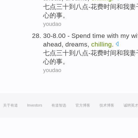
七点三十到
八点
-
花费
时间
和
我
妻
心
的事。
youdao
30
-
8.00 -
Spend
time
with
my
wi
ahead
,
dreams
,
chilling
.
七点三十到
八点
-
花费
时间
和
我
妻
心
的事。
youdao
关于有道
Investors
有道智选
官方博客
技术博客
诚聘英