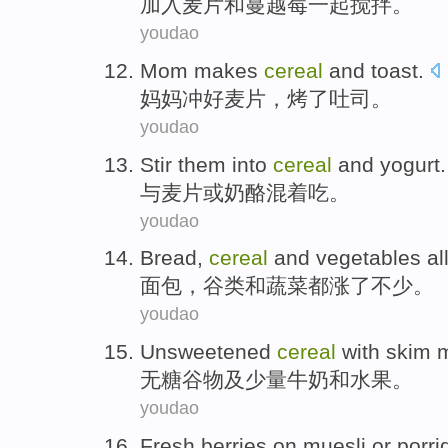
加入
麦片
和
蔓
越莓一起搅拌。
youdao
Mom
makes
cereal
and
toast
.
妈妈
冲
好麦片，烤了吐司。
youdao
Stir them into
cereal
and
yogurt
.
与
麦片
或
奶酪混着吃。
youdao
Bread
,
cereal
and
vegetables
al
面包
，
谷类
和
蔬菜
都
涨
了不少
。
youdao
Unsweetened
cereal
with skim
m
无糖
谷物
及少量
牛奶
和
水果。
youdao
Fresh
berries on
muesli
or
porri