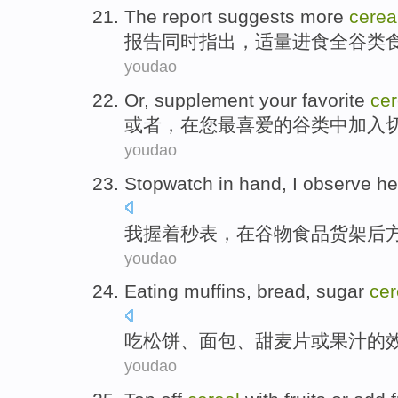
The report
suggests
more
cerea
报告
同时
指出
，适量
进食
全谷类
youdao
Or
,
supplement
your
favorite
cer
或者
，
在
您
最喜爱
的
谷类
中加入
youdao
Stopwatch
in
hand,
I
observe
he
我
握着
秒表
，
在
谷物食品
货架
后
youdao
Eating
muffins
,
bread
,
sugar
cer
吃
松饼
、
面包
、
甜
麦片
或
果汁
的
youdao