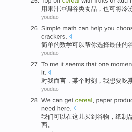
Top off
cereal
with
fruits
or
add
用
果汁
冲调
谷类
食品，
也
可
将
冷
youdao
Simple
math
can
help
you
choo
crackers
.
简单
的
数学
可以
帮
你
选择
最佳
的
youdao
To
me
it seems
that
one
momen
it.
对
我
而言
，
某个
时刻
，
我
想要
吃
youdao
We
can
get
cereal
,
paper produ
need
here
.
我们
可以
在
这儿
买到
谷物
，
纸制
西。