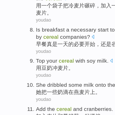
用
一
个
袋子把
冷
麦片
碾碎
，
加入
麦片。
youdao
Is breakfast
a
necessary
start to
by
cereal
companies
?
早餐
真是
一
天
的必要
开始
，
还是
youdao
Top your
cereal
with
soy milk
.
用
豆奶
冲
麦片
。
youdao
She
dribbled
some
milk
onto
th
她
把
一些
奶
滴
在
燕麦片
上。
youdao
Add
the
cereal
and
cranberries
.