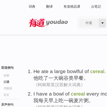
词典
翻译
有道精品课
云笔记
中英
有道 - 网易旗下搜索
双语例句
He
ate
a
large bowlful of
cereal
.
全部
他
吃了
一
大碗
谷类早餐
。
口语
《柯林斯英汉双解大词典》
书面语
I
have
a
bowl
of
cereal
every
mo
论文
我
每天
早上
吃
一
碗
麦片
粥。
原声例句