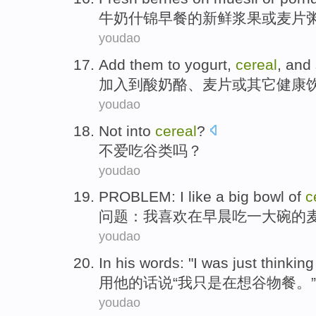
牛奶什锦早餐
的
新鲜
浆果
或
麦片
youdao
Add them
to
yogurt
,
cereal
,
and
加入
到
酸奶酪
、麦片
或
其它健康
youdao
Not
into
cereal
?
不爱吃
谷类
吗？
youdao
PROBLEM
:
I
like
a
big bowl
of
c
问题
：
我
喜欢
在
早晨
吃
一
大碗
的
youdao
In
his
words: "
I
was just
thinking
用
他
的话说“
我
只是
在
想
谷物餐
。”
youdao