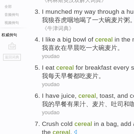
《柯林斯英汉双解大词典》
全部
I
munched
my way through
a
hu
音频例句
我
狼吞虎咽
地喝
了一
大碗
麦片粥
视频例句
《牛津词典》
权威例句
I
like
a
big bowl
of
cereal
in
the 
我
喜欢
在
早晨
吃
一
大碗
麦片
。
go
youdao
返回词典
top
I
eat
cereal
for breakfast
every s
我
每天
早餐
都
吃
麦片
。
youdao
I
have
juice
,
cereal
, toast,
and
c
我
的
早餐
有
果汁
、
麦片
、吐司
和
youdao
Crush
cold
cereal
in
a
bag
,
add
the
cereal
.