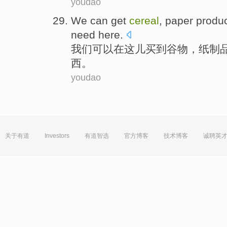
youdao
We
can
get
cereal
,
paper produ
need
here
.
我们
可以
在
这儿
买到
谷物
，
纸制
西。
youdao
关于有道
Investors
有道智选
官方博客
技术博客
诚聘英