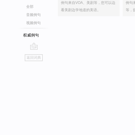
例句来自VOA、美剧等，您可以边
例句
全部
看美剧边学地道的美语。
等，
音频例句
视频例句
权威例句
go
返回词典
top