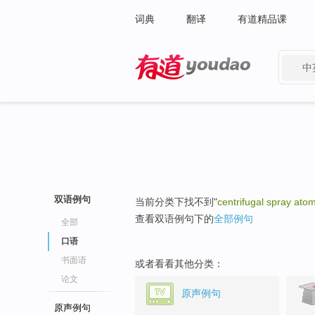
词典
翻译
有道精品课
中
有道 - 网易旗下搜索
双语例句
当前分类下找不到"
centrifugal spray atom
查看双语例句下的
全部例句
全部
口语
书面语
或者看看其他分类：
论文
原声例句
原声例句