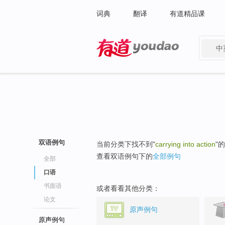
词典
翻译
有道精品课
中
有道 - 网易旗下搜索
双语例句
当前分类下找不到"
carrying into action
"
查看双语例句下的
全部例句
全部
口语
书面语
或者看看其他分类：
论文
原声例句
原声例句