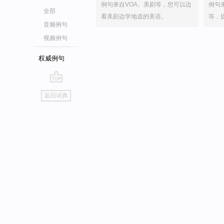
例句来自VOA、美剧等，您可以边
例句
全部
看美剧边学地道的美语。
等，
音频例句
视频例句
权威例句
go
返回词典
top