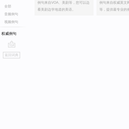
例句来自VOA、美剧等，您可以边
例句来自权威英文
全部
看美剧边学地道的美语。
等，提供最专业的
音频例句
视频例句
权威例句
go
返回词典
top