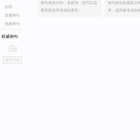
例句来自VOA、美剧等，您可以边
例句来自权威英文
全部
看美剧边学地道的美语。
等，提供最专业的
音频例句
视频例句
权威例句
go
返回词典
top