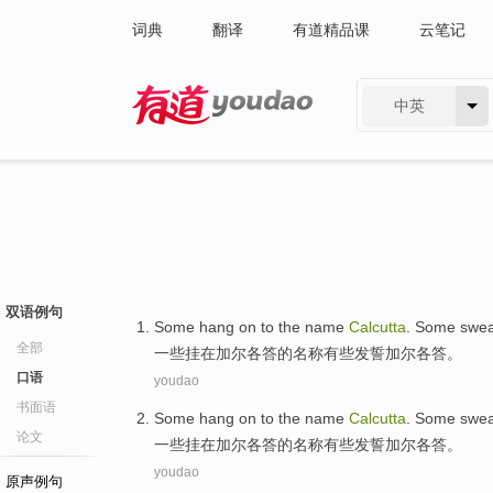
词典
翻译
有道精品课
云笔记
中英
有道 - 网易旗下搜索
双语例句
Some
hang
on
to
the
name
Calcutta
.
Some
swea
全部
一些
挂
在
加尔各答
的
名称
有些
发誓
加尔各答
。
口语
youdao
书面语
Some
hang
on
to
the
name
Calcutta
.
Some
swea
论文
一些
挂
在
加尔各答
的
名称
有些
发誓
加尔各答
。
youdao
原声例句