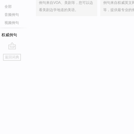
例句来自VOA、美剧等，您可以边
例句来自权威英文
全部
看美剧边学地道的美语。
等，提供最专业的
音频例句
视频例句
权威例句
go
返回词典
top