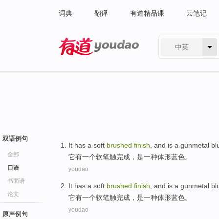
词典
翻译
有道精品课
云笔记
中英
有道 - 网易旗下搜索
双语例句
It
has
a
soft
brushed
finish
, and
is
a
gunmetal
bl
全部
它
有
一
个
软
笔触
完成
，
是
一种
体形
蓝色
。
口语
youdao
书面语
It
has
a
soft
brushed
finish
, and
is
a
gunmetal
bl
论文
它
有
一
个
软
笔触
完成
，
是
一种
体形
蓝色
。
youdao
原声例句