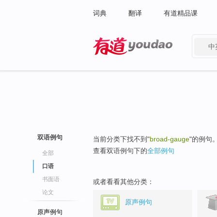
词典
翻译
有道精品课
中
有道 - 网易旗下搜索
双语例句
当前分类下找不到"
broad-gauge
"的例句
查看双语例句下的
全部例句
全部
口语
书面语
或者看看其他分类：
论文
原声例句
原声例句