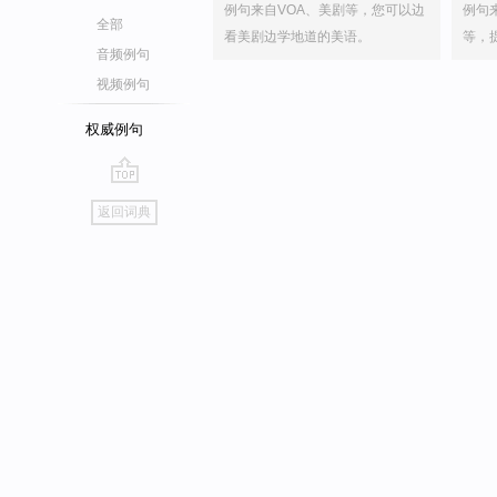
例句来自VOA、美剧等，您可以边
例句
全部
看美剧边学地道的美语。
等，
音频例句
视频例句
权威例句
go
返回词典
top