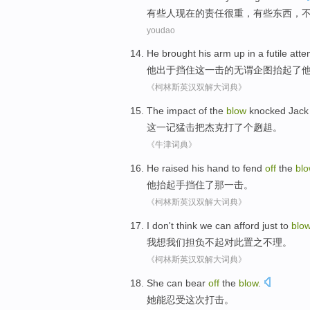
有些
人
现在
的
责任
很
重，有些
东西
，
youdao
He
brought
his
arm
up in
a
futile
atte
他
出于
挡住
这
一
击
的
无谓
企图
抬起了
《柯林斯英汉双解大词典》
The
impact of the
blow
knocked
Jack
这
一记
猛击
把
杰克
打了
个趔趄
。
《牛津词典》
He
raised his
hand
to
fend
off
the
blo
他
抬起
手
挡住
了
那
一击
。
《柯林斯英汉双解大词典》
I
don't
think
we
can
afford
just
to
blo
我
想
我们
担负不起
对此
置之不理。
《柯林斯英汉双解大词典》
She
can
bear
off
the
blow
.
她
能
忍受
这次
打击。