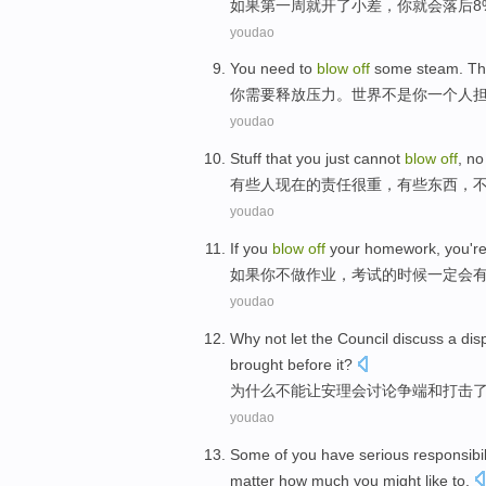
如果
第
一周
就
开了小差
，
你
就会
落后
youdao
You
need to
blow
off
some steam. T
你
需要
释放压力。
世界
不是
你
一个人
youdao
Stuff that
you
just
cannot
blow
off
,
no
有些人现在的责任很重，有些
东西
，
youdao
If
you
blow
off
your
homework
, you
'r
如果
你
不
做作业
，考试
的
时候
一定
会
youdao
Why
not
let
the Council
discuss
a
dis
brought
before
it
?
为什么
不能
让
安理会
讨论
争端
和
打击
youdao
Some
of
you
have serious
responsibil
matter how
much
you
might like to
.