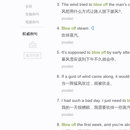
The wind
tried to
blow
off
the
man
's
c
全部
风
想
用什么方式让路
人
脱
下
披风
?。
音频例句
youdao
视频例句
Blow
off
steam
.
权威例句
吹
掉
蒸汽
。
youdao
go
It's
supposed
to
blow
off
by early
aft
返回词典
top
暴风雪应该
到
下午
不久就会
停
。
youdao
If
a gust of
wind
came
along
,
it would
当
一阵
猛
风吹
过，
就
被
吹
走
。
youdao
I
had such a
bad
day
. I
just need to
b
我
的
一天
很糟糕
，我
需要
吹
掉
一些
蒸
youdao
Blow
off
the first
week
, and
you
're
alr