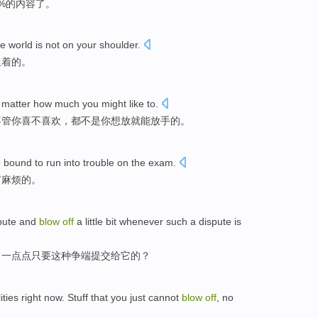
8%的内容了。
he
world
is not
on
your
shoulder
.
担着
的。
matter how much
you
might
like
to.
不管
你
喜不
喜欢，
都不是
你想放
就
能
放手
的。
e bound
to
run into trouble
on the
exam
.
有
麻烦
的。
pute
and
blow
off
a little bit
whenever
such
a dispute is
了一点点
只要
这种
争端
提交给
它
的？
ities
right now
.
Stuff that
you
just
cannot
blow
off
,
no