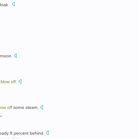
loak
.
ernoon
.
blow
off
.
low
off
some
steam
.
汽
。
eady 8 percent
behind
.