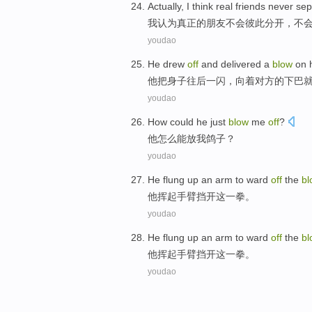
Actually,
I
think
real
friends
never
sep
我
认为
真正
的
朋友
不会
彼此
分开
，不
youdao
He
drew
off
and
delivered
a
blow
on h
他
把
身子往后
一
闪，向着对方的
下巴
youdao
How
could
he
just
blow
me
off
?
他
怎么
能
放
我鸽子？
youdao
He
flung
up an
arm
to
ward
off
the
bl
他
挥
起
手臂
挡
开
这
一拳
。
youdao
He
flung
up an
arm
to
ward
off
the
bl
他
挥
起
手臂
挡
开
这
一拳
。
youdao