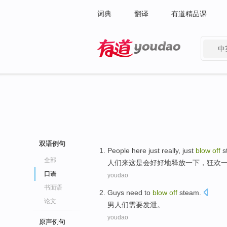
词典
翻译
有道精品课
中
有道 - 网易旗下搜索
双语例句
People
here
just
really, just
blow
off
s
全部
人们
来这
是
会好好
地
释放
一下，
狂欢
口语
youdao
书面语
Guys
need to
blow
off
steam
.
论文
男人们
需要
发泄
。
youdao
原声例句