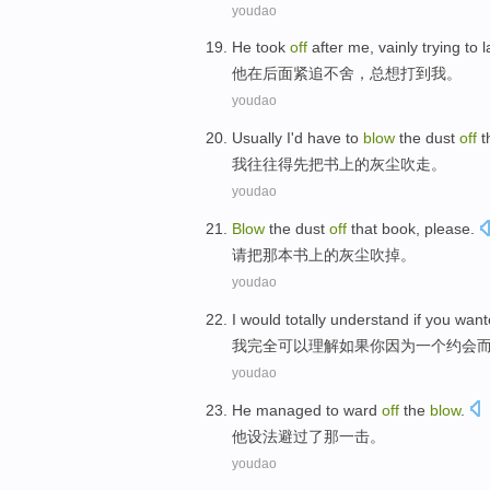
youdao
He
took
off
after
me
,
vainly
trying to
l
他
在
后面
紧追不舍
，总
想
打
到
我
。
youdao
Usually
I
'd have
to
blow
the
dust
off
t
我
往往
得
先
把书上
的
灰尘
吹走。
youdao
Blow
the
dust
off
that
book
,
please
.
请
把
那
本书
上
的
灰尘
吹
掉
。
youdao
I
would totally
understand
if
you
want
我
完全
可以
理解
如果
你
因为
一个
约会
youdao
He
managed to
ward
off
the
blow
.
他
设法
避
过了
那
一击。
youdao