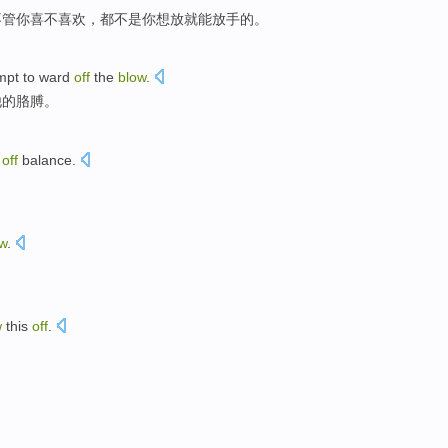
不管你喜不
喜欢
，
都不是
你想放
就
能
放手
的。
mpt to
ward
off
the
blow
.
他
的
胳膊
。
off
balance
.
w
.
w
this
off
.