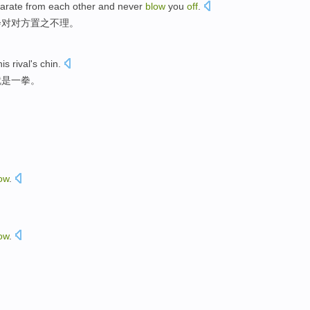
arate from
each other
and never
blow
you
off
.
会
对对方
置之不理。
is rival
's
chin
.
就是
一
拳
。
ow
.
ow
.