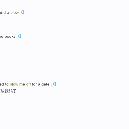
and
a
blow
.
he
books
.
ed to
blow
me
off
for
a
date
.
而放
我
鸽子
。