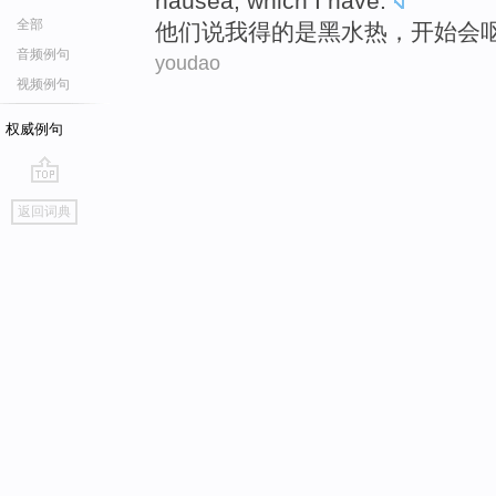
nausea
, which
I
have
.
全部
他们
说
我
得
的
是
黑水
热，
开始会
音频例句
youdao
视频例句
权威例句
go
返回词典
top