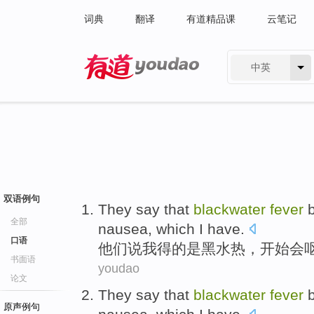
词典
翻译
有道精品课
云笔记
中英
有道 - 网易旗下搜索
双语例句
They
say
that
blackwater
fever
全部
nausea
, which
I
have
.
口语
他们
说
我
得
的
是
黑水
热，
开始会
书面语
youdao
论文
They
say
that
blackwater
fever
原声例句