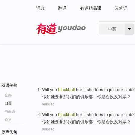
词典
翻译
有道精品课
云笔记
中英
有道 - 网易旗下搜索
双语例句
Will
you
blackball
her
if
she
tries
to
join
our
club
?
全部
假如
她
要
参加
我们
的
俱乐部
，
你
是否投反对票
？
口语
youdao
书面语
Will
you
blackball
her
if
she
tries
to
join
our
club
?
论文
假如
她
要
参加
我们
的
俱乐部
，
你
是否投反对票
？
youdao
原声例句