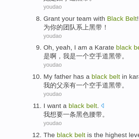
youdao
Grant
your
team
with
Black
Belt
!
为
你
的
团队
系上
黑
带
！
youdao
Oh,
yeah
,
I
am
a
Karate
black
b
是
啊，
我
是
一个
空手道
黑
带
。
youdao
My
father
has
a
black
belt
in ka
我
的
父亲
有
一个
空手道
黑
带
。
youdao
I
want
a
black
belt
.
我
想要
一条
黑色
腰带
。
youdao
The
black
belt
is
the
highest
lev