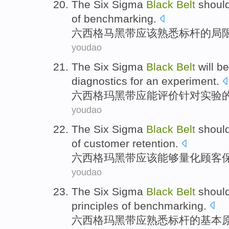
The
Six
Sigma
Black
Belt
shoul
of
benchmarking
.
六
西格马
黑
带
应该
熟悉
标杆
的
局
youdao
The Six
Sigma
Black
Belt
will
be
diagnostics
for an
experiment
.
六西格玛
黑
带
应
能
评价
针对
实验
youdao
The Six Sigma
Black
Belt
shoul
of
customer
retention
.
六西格玛
黑
带
应该
能够
量化
顾客
youdao
The Six Sigma
Black
Belt
shoul
principles
of
benchmarking
.
六西格玛
黑
带
应
熟悉
标杆
的
基本