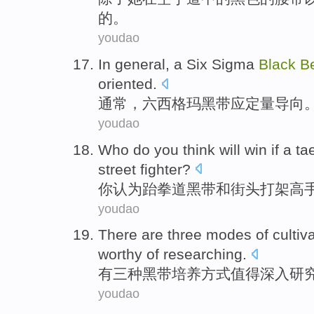
的。
youdao
In general
, a
Six Sigma
Black
Be
oriented
.
通常
，
六西格玛
黑
带
应
定量
导向
youdao
Who do
you
think
will
win
if a
ta
street
fighter
?
你
认为
跆拳道
黑
带
和
街头
打架
高
youdao
There are
three
modes
of
cultiv
worthy
of
researching
.
有
三
种
黑
带
培养
方式
值得
深入研
youdao