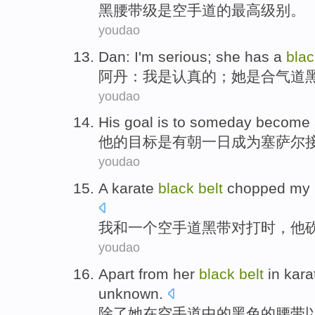
黑
腰带
级
是
空手道
的
最高
级别
。
youdao
Dan
:
I'm
serious
;
she
has
a
blac
阿丹
：
我
是
认真的
；
她
是合气道
youdao
His
goal
is
to someday
become 
他
的
目标
是
有朝一日
成为
塞萨尔
youdao
A
karate
black
belt
chopped
my
我
和
一个
空手道
黑
带
对打
时
，
他
youdao
Apart from
her
black
belt
in
kara
unknown
.
除了
她
在
空手道
中的
黑色
的
腰带