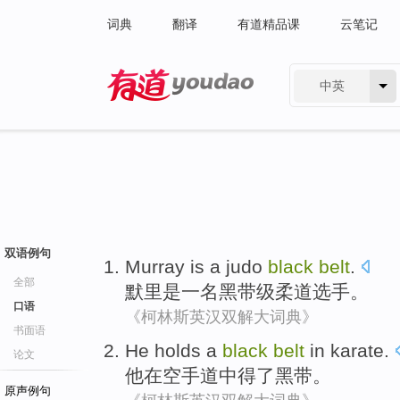
词典
翻译
有道精品课
云笔记
中英
有道 - 网易旗下搜索
双语例句
Murray
is
a
judo
black
belt
.
全部
默里
是
一
名
黑
带
级
柔道
选手。
口语
《柯林斯英汉双解大词典》
书面语
He
holds
a
black
belt
in
karate.
论文
他
在
空手道中
得了
黑
带
。
原声例句