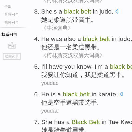
《柯林斯英汉双解大词典》
全部
She
's
a
black
belt
in
judo
.
音频例句
她
是
柔道
黑
带
高手。
视频例句
《牛津词典》
权威例句
He
was also
a
black
belt
in judo
他
还是
一名
柔道
黑
带
。
go
《柯林斯英汉双解大词典》
返回词典
top
I
'll
have
you
know
. I
'm a
black
be
我
要
让
你
知道
，我
是
柔道
黑
带
。
youdao
He
is
a
black
belt
in
karate
.
他
是
空手道
黑
带
选手。
youdao
She
has
a
Black
Belt
in Tae Kwo
她
是跆拳道
黑
带
。