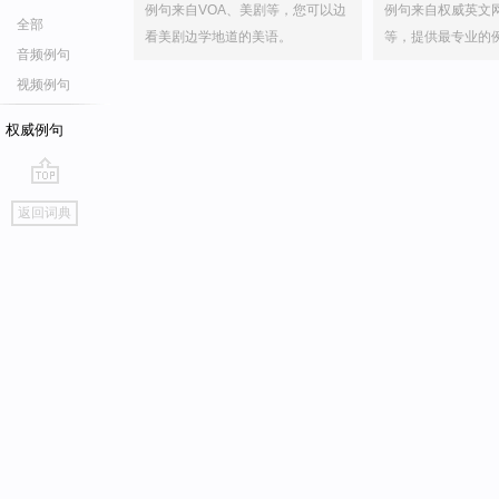
例句来自VOA、美剧等，您可以边
例句来自权威英文
全部
看美剧边学地道的美语。
等，提供最专业的
音频例句
视频例句
权威例句
go
返回词典
top