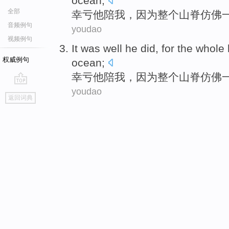
ocean
;
全部
幸亏
他
陪我，
因为
整个
山脊
仿佛
音频例句
youdao
视频例句
It was well
he
did,
for
the whole
权威例句
ocean
;
幸亏
他
陪我，
因为
整个
山脊
仿佛
youdao
go
返回词典
top