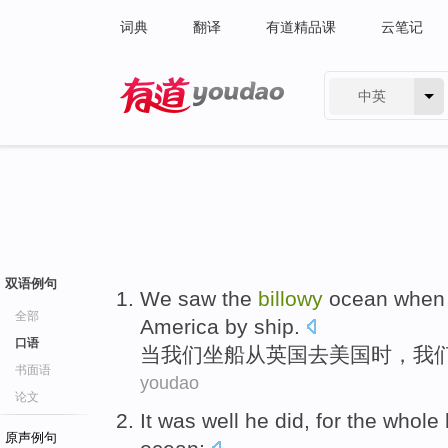
词典
翻译
有道精品课
云笔记
中英
有道 - 网易旗下搜索
双语例句
We
saw
the
billowy
ocean
when
全部
America
by ship.
口语
当
我们
坐船
从
英国
去
美国时，我
书面语
youdao
论文
It was well
he
did,
for
the whole
原声例句