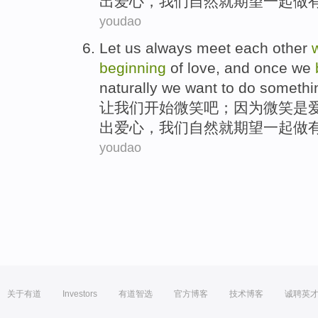
出
爱心
，我们
自然
就
期望
一起
做
youdao
Let
us
always
meet
each
other
beginning
of
love
, and
once
we
naturally
we
want
to
do
somethi
让
我们
开始
微笑
吧；
因为
微笑
是
出
爱心
，我们
自然
就
期望
一起
做
youdao
关于有道
Investors
有道智选
官方博客
技术博客
诚聘英