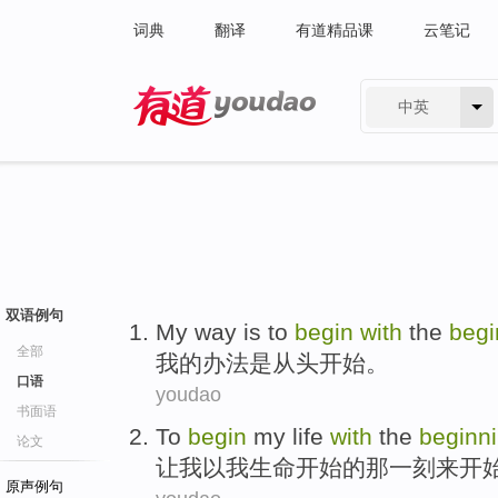
词典
翻译
有道精品课
云笔记
中英
有道 - 网易旗下搜索
双语例句
My
way
is
to
begin
with
the
begi
全部
我
的
办法
是
从头开始
。
口语
youdao
书面语
To
begin
my
life
with
the
beginn
论文
让
我
以
我
生命
开始
的
那
一刻来开
原声例句