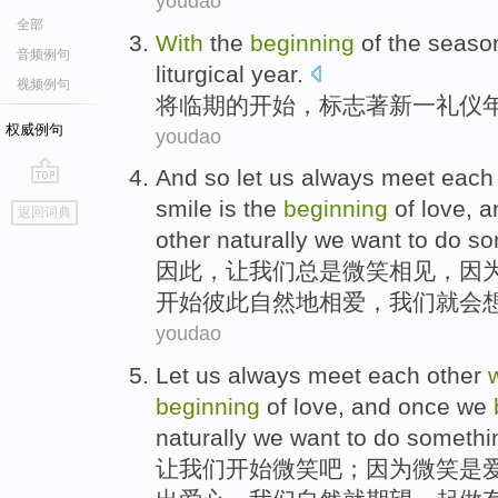
youdao
全部
With
the
beginning
of
the seaso
音频例句
liturgical
year
.
视频例句
将
临
期
的
开始
，标志著
新
一
礼仪
权威例句
youdao
And so
let
us
always
meet each
go
smile
is
the
beginning
of
love
, 
返回词典
top
other
naturally
we
want
to
do
so
因此
，
让
我们
总是
微笑
相见
，
因
开始
彼此
自然
地
相爱
，我们就会
youdao
Let
us
always
meet
each
other
beginning
of
love
, and
once
we
naturally
we
want
to
do
somethi
让
我们
开始
微笑
吧；
因为
微笑
是